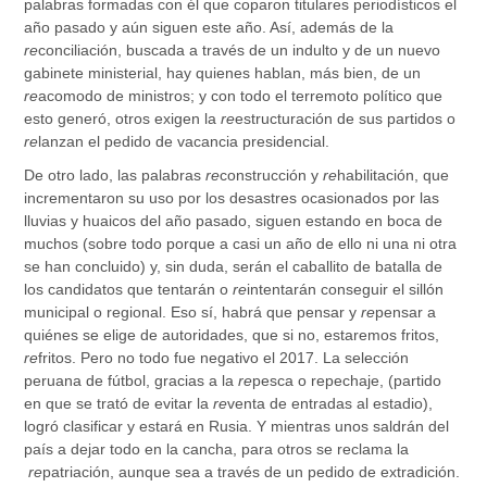
palabras formadas con él que coparon titulares periodísticos el
año pasado y aún siguen este año. Así, además de la
re
conciliación, buscada a través de un indulto y de un nuevo
gabinete ministerial, hay quienes hablan, más bien, de un
re
acomodo de ministros; y con todo el terremoto político que
esto generó, otros exigen la
re
estructuración de sus partidos o
re
lanzan el pedido de vacancia presidencial.
De otro lado, las palabras
re
construcción y
re
habilitación, que
incrementaron su uso por los desastres ocasionados por las
lluvias y huaicos del año pasado, siguen estando en boca de
muchos (sobre todo porque a casi un año de ello ni una ni otra
se han concluido) y, sin duda, serán el caballito de batalla de
los candidatos que tentarán o
re
intentarán conseguir el sillón
municipal o regional. Eso sí, habrá que pensar y
re
pensar a
quiénes se elige de autoridades, que si no, estaremos fritos,
re
fritos. Pero no todo fue negativo el 2017. La selección
peruana de fútbol, gracias a la
re
pesca o repechaje, (partido
en que se trató de evitar la
re
venta de entradas al estadio),
logró clasificar y estará en Rusia. Y mientras unos saldrán del
país a dejar todo en la cancha, para otros se reclama la
re
patriación, aunque sea a través de un pedido de extradición.