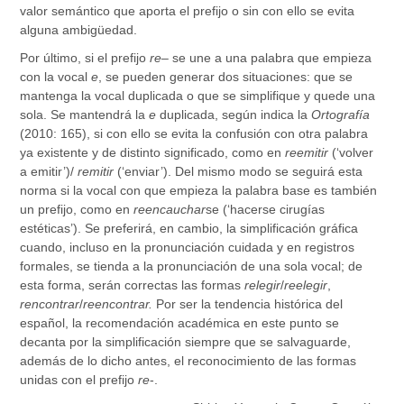
valor semántico que aporta el prefijo o sin con ello se evita
alguna ambigüedad.
Por último, si el prefijo
re
– se une a una palabra que empieza
con la vocal
e
, se pueden generar dos situaciones: que se
mantenga la vocal duplicada o que se simplifique y quede una
sola. Se mantendrá la
e
duplicada, según indica la
Ortografía
(2010: 165), si con ello se evita la confusión con otra palabra
ya existente y de distinto significado, como en
reemitir
(‘volver
a emitir’)/
remitir
(‘enviar’). Del mismo modo se seguirá esta
norma si la vocal con que empieza la palabra base es también
un prefijo, como en
reencauchar
se (‘hacerse cirugías
estéticas’). Se preferirá, en cambio, la simplificación gráfica
cuando, incluso en la pronunciación cuidada y en registros
formales, se tienda a la pronunciación de una sola vocal; de
esta forma, serán correctas las formas
relegir
/
reelegir
,
rencontrar
/
reencontrar.
Por ser la tendencia histórica del
español, la recomendación académica en este punto se
decanta por la simplificación siempre que se salvaguarde,
además de lo dicho antes, el reconocimiento de las formas
unidas con el prefijo
re
-.