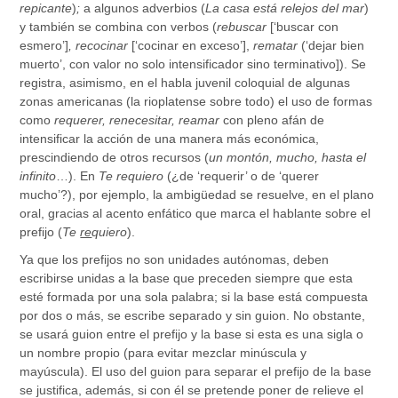
repicante
)
;
a algunos adverbios (
La casa está relejos del mar
)
y también se combina con verbos (
rebuscar
[‘buscar con
esmero’]
, recocinar
[‘cocinar en exceso’],
rematar
(‘dejar bien
muerto’, con valor no solo intensificador sino terminativo]). Se
registra, asimismo, en el habla juvenil coloquial de algunas
zonas americanas (la rioplatense sobre todo) el uso de formas
como
requerer, renecesitar, reamar
con pleno afán de
intensificar la acción de una manera más económica,
prescindiendo de otros recursos (
un montón, mucho, hasta el
infinito
…). En
Te requiero
(¿de ‘requerir’ o de ‘querer
mucho’?), por ejemplo, la ambigüedad se resuelve, en el plano
oral, gracias al acento enfático que marca el hablante sobre el
prefijo (
Te
re
quiero
).
Ya que los prefijos no son unidades autónomas, deben
escribirse unidas a la base que preceden siempre que esta
esté formada por una sola palabra; si la base está compuesta
por dos o más, se escribe separado y sin guion. No obstante,
se usará guion entre el prefijo y la base si esta es una sigla o
un nombre propio (para evitar mezclar minúscula y
mayúscula). El uso del guion para separar el prefijo de la base
se justifica, además, si con él se pretende poner de relieve el