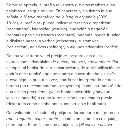
Como se aprecia, el prefijo
re-
aporta distintos matices a las
palabras a las que se une. En concreto, y siguiendo lo que
señala la
Nueva gramática
de la lengua española
(2009:
10.2g), el prefijo
re-
puede indicar reiteración o repetición
(
reacomodo
), intensidad (
refritos
), oposición o negación
(
rebatir
) y posición trasera (
recámara
). Además, puede ir unido
a distintas bases: a verbos (
re
insertar), sustantivos
(
re
elección), adjetivos (
re
lindo) y a algunos adverbios (
rebién
).
Con su valor iterativo, el prefijo
re-
se aproxima a las
expresiones adverbiales
de nuevo, otra vez, nuevamente.
Por
ejemplo, al hablar de la
re
construcción y de la
re
habilitación se
podría decir también que se tendrá a construir o habilitar
de
nuevo
algo, lo que, a su vez, podría ser interpretado de dos
formas (no necesariamente excluyentes): como la repetición de
una acción precedente (ya se había construido y hay que
volver a hacerlo) o como la restitución de un estado previo
(dejar todo como estaba antes: construido y habilitado).
Con valor intensificador, el prefijo
re-
forma parte del grupo de
rete-, requete-, super-, archi-
, usados en el ámbito coloquial,
sobre todo. El prefijo se une a adjetivos (
El cebiche estuvo