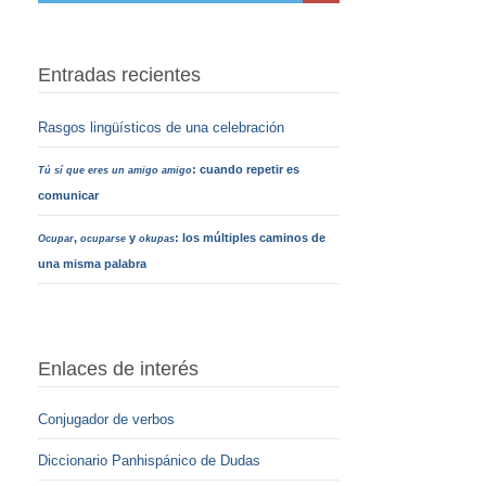
Entradas recientes
Rasgos lingüísticos de una celebración
: cuando repetir es
Tú sí que eres un amigo amigo
comunicar
,
y
: los múltiples caminos de
Ocupar
ocuparse
okupas
una misma palabra
Enlaces de interés
Conjugador de verbos
Diccionario Panhispánico de Dudas