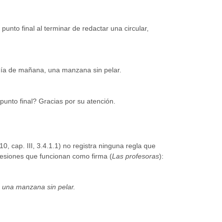
punto final al terminar de redactar una circular,
l día de mañana, una manzana sin pelar.
punto final? Gracias por su atención.
0, cap. III, 3.4.1.1) no registra ninguna regla que
resiones que funcionan como firma (
Las profesoras
):
a una manzana sin pelar.