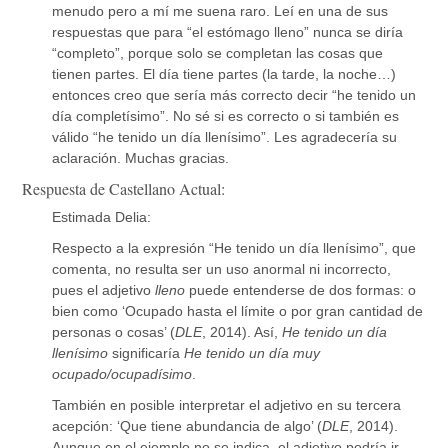
menudo pero a mí me suena raro. Leí en una de sus
respuestas que para “el estómago lleno” nunca se diría
“completo”, porque solo se completan las cosas que
tienen partes. El día tiene partes (la tarde, la noche…)
entonces creo que sería más correcto decir “he tenido un
día completísimo”. No sé si es correcto o si también es
válido “he tenido un día llenísimo”. Les agradecería su
aclaración. Muchas gracias.
Respuesta de Castellano Actual:
Estimada Delia:
Respecto a la expresión “He tenido un día llenísimo”, que
comenta, no resulta ser un uso anormal ni incorrecto,
pues el adjetivo
lleno
puede entenderse de dos formas: o
bien como ‘Ocupado hasta el límite o por gran cantidad de
personas o cosas’ (
DLE
, 2014). Así,
He tenido un día
llenísimo
significaría
He tenido un día muy
ocupado/ocupadísimo
.
También en posible interpretar el adjetivo en su tercera
acepción: ‘Que tiene abundancia de algo’ (
DLE
, 2014).
Aunque en el ejemplo no se indica, el adjetivo podría ir