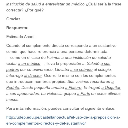
institución de salud a entrevistar un médico
¿Cuál sería la frase
correcta? ¿Por qué?
Gracias.
Respuesta:
Estimada Anael:
Cuando el complemento directo corresponde a un sustantivo
común que hace referencia a una persona determinada
―como en el caso de
Fuimos a una institución de salud a
visitar
a un médico
―, lleva la preposición
a
:
Saludó
a sus
padres
por su aniversario
;
Llevaba
a su sobrino
al colegio;
Interrogó
al director
.
Ocurre lo mismo con los complementos
que introducen nombres propios:
Sus vecinos recordaron
a
Pedrito
; Desde pequeña amaba
a Platero
; Entregué
a Osquítar
a sus apoderados; La violencia golpea
a París
en estos últimos
meses
.
Para más información, puedes consultar el siguiente enlace:
http://udep.edu.pe/castellanoactual/el-uso-de-la-preposicion-a-
en-complementos-directos-y-del-sustantivo/