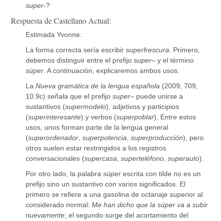
super-
?
Respuesta de Castellano Actual:
Estimada Yvonne:
La forma correcta sería escribir
superfrescura
. Primero,
debemos distinguir entre el prefijo
super
– y el término
súper
. A continuación, explicaremos ambos usos.
La
Nueva gramática de la lengua española
(2009, 709,
10.9c) señala que el prefijo
super
– puede unirse a
sustantivos (
supermodelo
), adjetivos y participios
(
superinteresante
) y verbos (
superpoblar
). Entre estos
usos, unos forman parte de la lengua general
(
superordenador
,
superpotencia
,
superproducción
), pero
otros suelen estar restringidos a los registros
conversacionales (
supercasa
,
superteléfono
,
superauto
).
Por otro lado, la palabra
súper
escrita con tilde no es un
prefijo sino un sustantivo con varios significados. El
primero se refiere a una gasolina de octanaje superior al
considerado normal:
Me han dicho que la súper va a subir
nuevamente
; el segundo surge del acortamiento del