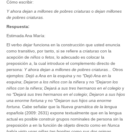
Cómo escribir:
Y ahora dejan a millones de pobres criaturas
o
dejan millones
de pobres criaturas.
Respuesta:
Estimada Ana María:
El verbo
dejar
funciona en la construcción que usted enuncia
como transitivo, por tanto, si se refiere a
criaturas
con la
acepción de
niños
o
fetos
, lo adecuado es colocar la
preposición
a
, la cual introduce el complemento directo de
persona:
Y ahora dejan a millones de pobres criaturas..
. Otros
ejemplos:
Dejó a Ana en la esquina
y no
*Dejó Ana en la
esquina
;
Dejaron a los niños con la niñera
y no
*Dejaron los
niños con la niñera
;
Dejará a sus tres hermanos en el colegio
y
no
*Dejará sus tres hermanos en el colegio
;
Dejaron a sus hijos
una enorme fortuna
y no *
Dejaron sus hijos una enorme
fortuna
. Cabe señalar que la
Nueva gramática de la lengua
española
(2009: 2631) expone textualmente que en la lengua
actual es posible construir grupos nominales de persona sin la
preposición
a
en la función de objeto directo como en
Nunca
había visto unas niñas tan bonitas como sus dos primas,