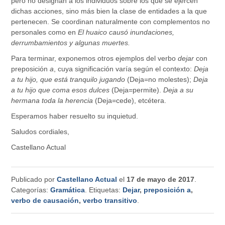
pero no designan a los individuos sobre los que se ejercen
dichas acciones, sino más bien la clase de entidades a la que
pertenecen. Se coordinan naturalmente con complementos no
personales como en
El huaico causó inundaciones,
derrumbamientos y algunas muertes.
Para terminar, exponemos otros ejemplos del verbo
dejar
con
preposición
a
, cuya significación varía según el contexto:
Deja
a tu hijo, que está tranquilo jugando
(Deja=no molestes);
Deja
a tu hijo que coma esos dulces
(Deja=permite).
Deja a su
hermana toda la herencia
(Deja=cede), etcétera.
Esperamos haber resuelto su inquietud.
Saludos cordiales,
Castellano Actual
Publicado por
Castellano Actual
el
17 de mayo de 2017
.
Categorías:
Gramática
. Etiquetas:
Dejar
,
preposición a
,
verbo de causación
,
verbo transitivo
.