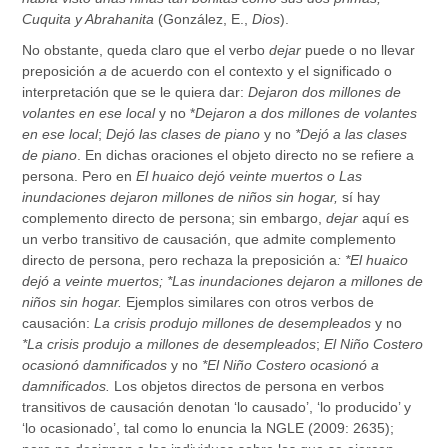
Cuquita y Abrahanita
(González, E.,
Dios
).
No obstante, queda claro que el verbo
dejar
puede o no llevar
preposición
a
de acuerdo con el contexto y el significado o
interpretación que se le quiera dar:
Dejaron dos millones de
volantes en ese local
y no *
Dejaron a dos millones de volantes
en ese local
;
Dejó las clases de piano
y no
*Dejó a las clases
de piano
. En dichas oraciones el objeto directo no se refiere a
persona. Pero en
El huaico dejó veinte muertos o Las
inundaciones dejaron millones de niños sin hogar,
sí hay
complemento directo de persona; sin embargo,
dejar
aquí es
un verbo transitivo de causación, que admite complemento
directo de persona, pero rechaza la preposición a
: *El huaico
dejó a veinte muertos; *Las inundaciones dejaron a millones de
niños sin hogar.
Ejemplos similares con otros verbos de
causación:
La crisis produjo millones de desempleados
y no
*La crisis produjo a millones de desempleados
;
El Niño Costero
ocasionó damnificados
y no
*El Niño Costero ocasionó a
damnificados.
Los objetos directos de persona en verbos
transitivos de causación denotan ‘lo causado’, ‘lo producido’ y
‘lo ocasionado’, tal como lo enuncia la NGLE (2009: 2635);