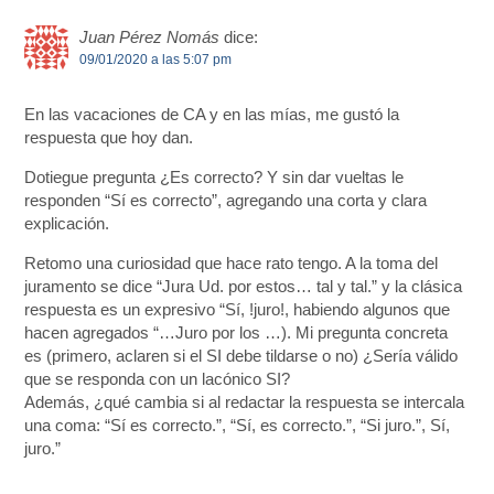
Juan Pérez Nomás
dice:
09/01/2020 a las 5:07 pm
En las vacaciones de CA y en las mías, me gustó la
respuesta que hoy dan.
Dotiegue pregunta ¿Es correcto? Y sin dar vueltas le
responden “Sí es correcto”, agregando una corta y clara
explicación.
Retomo una curiosidad que hace rato tengo. A la toma del
juramento se dice “Jura Ud. por estos… tal y tal.” y la clásica
respuesta es un expresivo “Sí, !juro!, habiendo algunos que
hacen agregados “…Juro por los …). Mi pregunta concreta
es (primero, aclaren si el SI debe tildarse o no) ¿Sería válido
que se responda con un lacónico SI?
Además, ¿qué cambia si al redactar la respuesta se intercala
una coma: “Sí es correcto.”, “Sí, es correcto.”, “Si juro.”, Sí,
juro.”