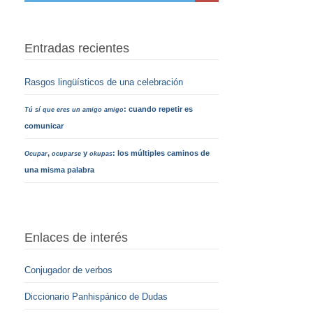
Entradas recientes
Rasgos lingüísticos de una celebración
: cuando repetir es
Tú sí que eres un amigo amigo
comunicar
,
y
: los múltiples caminos de
Ocupar
ocuparse
okupas
una misma palabra
Enlaces de interés
Conjugador de verbos
Diccionario Panhispánico de Dudas