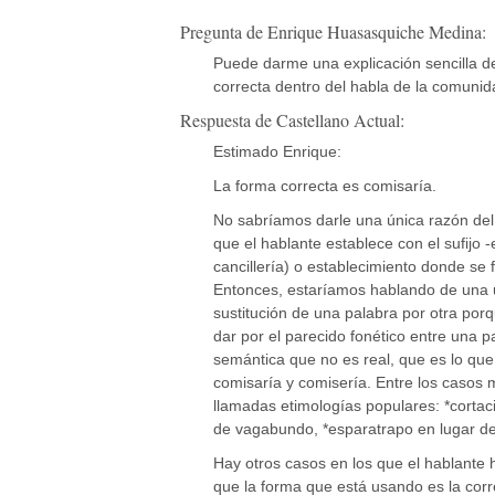
Pregunta de Enrique Huasasquiche Medina:
Puede darme una explicación sencilla de
correcta dentro del habla de la comuni
Respuesta de Castellano Actual:
Estimado Enrique:
La forma correcta es comisaría.
No sabríamos darle una única razón del p
que el hablante establece con el sufijo -e
cancillería) o establecimiento donde se f
Entonces, estaríamos hablando
de una 
sustitución de una palabra por otra por
dar por el parecido fonético entre una p
semántica que no es real, que es lo qu
comisaría y comisería. Entre los casos 
llamadas etimologías populares: *cortaci
de vagabundo, *esparatrapo en lugar de 
Hay otros casos en los que el hablante 
que la forma que está usando es la corr