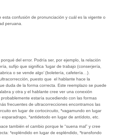
 esta confusión de pronunciación y cuál es la vigente o
dad peruana.
orqué del error. Podría ser, por ejemplo, la relación
ría, sufijo que significa ‘lugar de trabajo (conserjería,
abrica o se vende algo’ (boletería, cafetería…).
ultracorrección, puesto que el hablante hace la
que duda de la forma correcta. Este reemplazo se puede
alabra y otra y el hablante cree ver una conexión
e probablemente estaría sucediendo con las formas
más frecuentes de ultracorrecciones encontramos las
rcuito en lugar de cortocircuito, *vagamundo en lugar
esparadrapo, *antidetodo en lugar de antídoto, etc.
hace también el cambio porque le “suena mal” y cree
ecta: *expléndido en lugar de espléndido, *transfondo