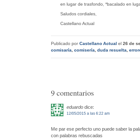
en lugar de trasfondo, *bacalado en luga
Saludos cordiales,
Castellano Actual
Publicado por
Castellano Actual
el
26 de s
comisaría
,
comisería
,
duda resuelta
,
error
9 comentarios
eduardo
dice:
12/05/2015 a las 6:22 am
Me par ese perfecto uno puede saber la pala
con palabras rebuscadas