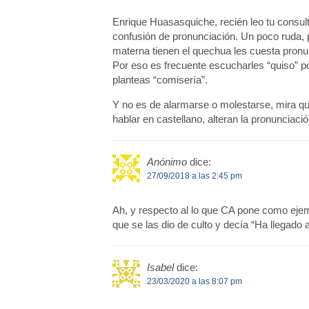
Enrique Huasasquiche, recién leo tu consult
confusión de pronunciación. Un poco ruda, p
materna tienen el quechua les cuesta pronun
Por eso es frecuente escucharles “quiso” p
planteas “comisería”.
Y no es de alarmarse o molestarse, mira que
hablar en castellano, alteran la pronunciaci
Anónimo
dice:
27/09/2018 a las 2:45 pm
Ah, y respecto al lo que CA pone como ejem
que se las dio de culto y decía “Ha llegado 
Isabel
dice:
23/03/2020 a las 8:07 pm