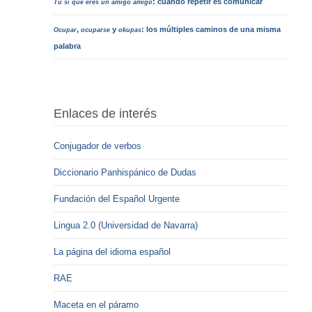
: cuando repetir es comunicar
Tú sí que eres un amigo amigo
,
y
: los múltiples caminos de una misma
Ocupar
ocuparse
okupas
palabra
Enlaces de interés
Conjugador de verbos
Diccionario Panhispánico de Dudas
Fundación del Español Urgente
Lingua 2.0 (Universidad de Navarra)
La página del idioma español
RAE
Maceta en el páramo