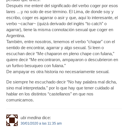
Después me enteré del significado del verbo coger por esos
lares …y no solo de ese término. El Lima, de donde soy y
escribo, coger es agarrar o asir y que, aquí lo interesante, el
verbo ~cachar~ (quizá derivado del inglés “to catch” o
agarrar), tiene la misma connotación sexual que coger en
Argentina.
También, entre nosotros, tenemos el verbo “chapar” con el
sentido de encontrar, agarrar y algo sexual. Si leen o
escuchan decir “Me chaparon en pleno chape con fulana,”
quiere decir “Me encontraron, ampayaron o descubrieron en
un furtivo besuqueo con fulana.”
De ampayar es otra historia no necesariamente sexual.
De siempre he escuchado decir “No hay palabra mal dicha,
sino mal interpretada.” por lo que hay que tener cuidado al
hablar en los distintos “castellanos” en que nos
comunicamos.
ubi medina
dice:
30/01/2020 a las 11:35 am