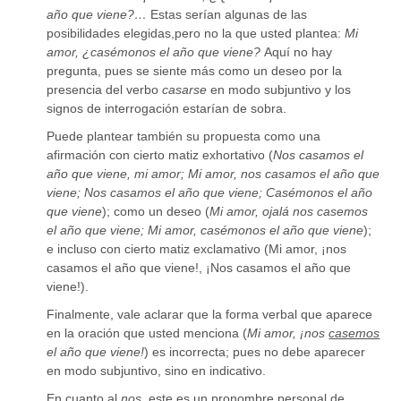
año que viene?…
Estas serían algunas de las
posibilidades elegidas,pero no la que usted plantea:
Mi
amor, ¿casémonos el año que viene?
Aquí no hay
pregunta, pues se siente más como un deseo por la
presencia del verbo
casarse
en modo subjuntivo y los
signos de interrogación estarían de sobra.
Puede plantear también su propuesta como una
afirmación con cierto matiz exhortativo (
Nos casamos el
año que viene, mi amor; Mi amor, nos casamos el año que
viene; Nos casamos el año que viene; Casémonos el año
que viene
); como un deseo (
Mi amor, ojalá nos casemos
el año que viene; Mi amor, casémonos el año que viene
);
e incluso con cierto matiz exclamativo (Mi amor, ¡nos
casamos el año que viene!, ¡Nos casamos el año que
viene!).
Finalmente, vale aclarar que la forma verbal que aparece
en la oración que usted menciona (
Mi amor, ¡nos
casemos
el año que viene!
) es incorrecta; pues no debe aparecer
en modo subjuntivo, sino en indicativo.
En cuanto al
nos,
este es un pronombre personal de