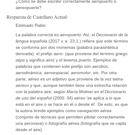
¿Cómo se debe escribir correctamente aeropuerto o
aereopuerto?
Respuesta de Castellano Actual:
Estimado Pablo:
La palabra correcta es
aeropuerto
. Así, el
Diccionario de la
lengua española
(2017 v. e. 23.1.) refiere que este término
se conforma por dos monemas (palabra parasintética
derivada): el prefijo
aero-
(que proviene del término griego
αέρα
y significa
aire
) y el lexema
puerto
. Ejemplos de
palabras que contienen este prefijo son
aerobús,
aerodinámica, aeroespacial, aeromotor
, etc. Por otra
parte,
aéreo
es un adjetivo que proviene de la voz latina
aereus
y que, aunque también tiene una estrecha relación
con la palabra
aire
, según
María Moliner
en el
Diccionario
de uso del español
(2000: 34)
aéreo
‘se aplica a lo que
está en el aire o se hace en él o desde él’. De esto, es que
la autora brinde ejemplos como
navegación aérea
(conjunto de técnicas que permiten pilotar correctamente
una aeronave) o
fotografía aérea
(fotografía que se capta
desde el aire).