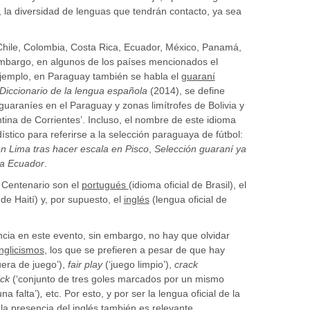
o, la diversidad de lenguas que tendrán contacto, ya sea
 Chile, Colombia, Costa Rica, Ecuador, México, Panamá,
mbargo, en algunos de los países mencionados el
ejemplo, en Paraguay también se habla el
guaraní
Diccionario de la lengua española
(2014), se define
guaraníes en el Paraguay y zonas limítrofes de Bolivia y
ntina de Corrientes’. Incluso, el nombre de este idioma
stico para referirse a la selección paraguaya de fútbol:
en Lima tras hacer escala en Pisco
,
Selección guaraní ya
 a Ecuador
.
 Centenario son el
portugués
(idioma oficial de Brasil), el
de Haití) y, por supuesto, el
inglés
(lengua oficial de
ia en este evento, sin embargo, no hay que olvidar
nglicismos
, los que se prefieren a pesar de que hay
uera de juego’),
fair play
(‘juego limpio’),
crack
rick
(‘conjunto de tres goles marcados por un mismo
na falta’)
,
etc. Por esto, y por ser la lengua oficial de la
a presencia del inglés también es relevante.