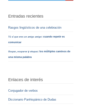
Entradas recientes
Rasgos lingüísticos de una celebración
: cuando repetir es
Tú sí que eres un amigo amigo
comunicar
,
y
: los múltiples caminos de
Ocupar
ocuparse
okupas
una misma palabra
Enlaces de interés
Conjugador de verbos
Diccionario Panhispánico de Dudas