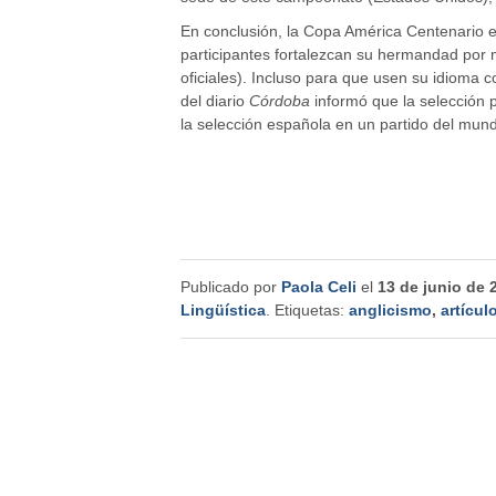
En conclusión, la Copa América Centenario e
participantes fortalezcan su hermandad por m
oficiales). Incluso para que usen su idioma co
del diario
Córdoba
informó que la selección 
la selección española en un partido del mund
Publicado por
Paola Celi
el
13 de junio de 
Lingüística
. Etiquetas:
anglicismo
,
artícul