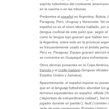
espíritu futbolístico del continente american
en la cancha o en las tribunas.
Predomina el
español
en Argentina, Bolivia,
Paraguay, Perú, Uruguay y Venezuela. Sin e
español no es el único idioma hablado; por 
(
lengua cooficial de este país) que, según el
como la ‘lengua tupí-guaraní que hablan los 
la Argentina, sobre todo en la provincia arge
es frecuentemente usado en el ámbito periodí
Perú vs. Paraguay: Equipo guaraní aterrizó 
se concentra en Guayaquil para enfrentarse
Otros idiomas presentes en la Copa América
francés
y el
criollo haitiano
(lenguas oficiales 
Estados Unidos y Jamaica).
Aparentemente, el español impone su presenc
que en el lenguaje futbolístico abundan los
a
términos equivalentes en español:
offside
(‘f
(‘deportista de extraordinaria calidad’)
, hat-t
jugador durante un partido’)
, fault
(‘cometer u
sede de este campeonato (Estados Unidos), l