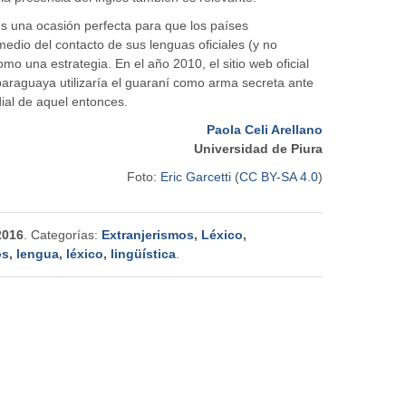
s una ocasión perfecta para que los países
edio del contacto de sus lenguas oficiales (y no
mo una estrategia. En el año 2010, el sitio web oficial
paraguaya utilizaría el guaraní como arma secreta ante
ial de aquel entonces.
Paola Celi Arellano
Universidad de Piura
Foto:
Eric Garcetti
(
CC BY-SA 4.0
)
2016
. Categorías:
Extranjerismos
,
Léxico
,
os
,
lengua
,
léxico
,
lingüística
.