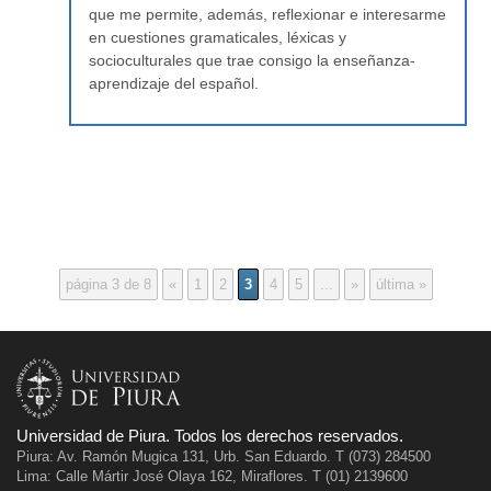
que me permite, además, reflexionar e interesarme
en cuestiones gramaticales, léxicas y
socioculturales que trae consigo la enseñanza-
aprendizaje del español.
página 3 de 8
«
1
2
3
4
5
...
»
última »
Universidad de Piura. Todos los derechos reservados.
Piura: Av. Ramón Mugica 131, Urb. San Eduardo. T (073) 284500
Lima: Calle Mártir José Olaya 162, Miraflores. T (01) 2139600