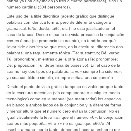
habría ya una disyunción (o tres o cuatro personeros), sino un
número cardinal (304 personeros).
Este uso de la tilde diacrítica (acento gráfico que distingue
palabras con idéntica forma, pero de diferente categoría
gramatical: te/té, de/dé, tu/tú, etc.) no está justificado en el
caso de la «o». Desde el punto de vista prosódico la conjunción
«o» es átona (se pronuncia sin acento), no tendría por qué
llevar tilde diacrítica ya que esta, en la escritura, diferencia dos
palabras, una regularmente tónica (Té: sustantivo; Dé: verbo;
Tú: pronombre), mientras que la otra átona (Te: pronombre;
De: preposición; Tu: determinante posesivo). En el caso de la
«o» no hay dos tipos de palabras, la «o» siempre ha sido «o»;
ya sea con tilde o sin ella, siempre señala una conjunción.
Desde el punto de vista gráfico tampoco es viable porque tanto
en la escritura mecánica (vía computadora o cualquier medio
tecnológico) como en la manual (vía manuscrita) los espacios
en blanco a ambos lados de la conjunción y la diferente forma
y menor altura que el número cero evitan la confusión. No es
igual visualmente la letra «o» que el número «0»; la conjunción
«o» es más pequeña: «6 o 7» no es igual que «607». Al
escribir a mano, por lo tanto, debemos hacer un esfuerzo por