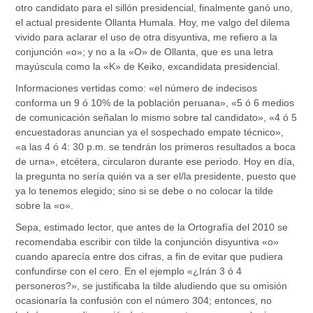
otro candidato para el sillón presidencial, finalmente ganó uno,
el actual presidente Ollanta Humala. Hoy, me valgo del dilema
vivido para aclarar el uso de otra disyuntiva, me refiero a la
conjunción «o»; y no a la «O» de Ollanta, que es una letra
mayúscula como la «K» de Keiko, excandidata presidencial.
Informaciones vertidas como: «el número de indecisos
conforma un 9 ó 10% de la población peruana», «5 ó 6 medios
de comunicación señalan lo mismo sobre tal candidato», «4 ó 5
encuestadoras anuncian ya el sospechado empate técnico»,
«a las 4 ó 4: 30 p.m. se tendrán los primeros resultados a boca
de urna», etcétera, circularon durante ese periodo. Hoy en día,
la pregunta no sería quién va a ser el/la presidente, puesto que
ya lo tenemos elegido; sino si se debe o no colocar la tilde
sobre la «o».
Sepa, estimado lector, que antes de la Ortografía del 2010 se
recomendaba escribir con tilde la conjunción disyuntiva «o»
cuando aparecía entre dos cifras, a fin de evitar que pudiera
confundirse con el cero. En el ejemplo «¿Irán 3 ó 4
personeros?», se justificaba la tilde aludiendo que su omisión
ocasionaría la confusión con el número 304; entonces, no