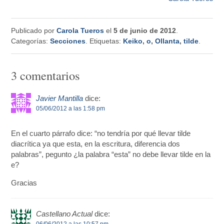
Publicado por
Carola Tueros
el
5 de junio de 2012
.
Categorías:
Secciones
. Etiquetas:
Keiko
,
o
,
Ollanta
,
tilde
.
3 comentarios
Javier Mantilla
dice:
05/06/2012 a las 1:58 pm
En el cuarto párrafo dice: “no tendría por qué llevar tilde
diacrítica ya que esta, en la escritura, diferencia dos
palabras”, pegunto ¿la palabra “esta” no debe llevar tilde en la
e?
Gracias
Castellano Actual
dice:
06/06/2012 a las 10:57 pm