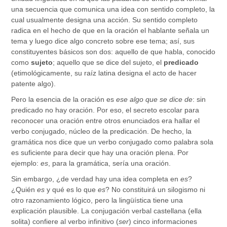
una secuencia que comunica una idea con sentido completo, la
cual usualmente designa una acción. Su sentido completo
radica en el hecho de que en la oración el hablante señala un
tema y luego dice algo concreto sobre ese tema; así, sus
constituyentes básicos son dos: aquello de que habla, conocido
como
sujeto
; aquello que se dice del sujeto, el
predicado
(etimológicamente, su raíz latina designa el acto de hacer
patente algo).
Pero la esencia de la oración es
ese algo que se dice de
: sin
predicado no hay oración. Por eso, el secreto escolar para
reconocer una oración entre otros enunciados era hallar el
verbo conjugado, núcleo de la predicación. De hecho, la
gramática nos dice que un verbo conjugado como palabra sola
es suficiente para decir que hay una oración plena. Por
ejemplo:
es
, para la gramática, sería una oración.
Sin embargo, ¿de verdad hay una idea completa en
es
?
¿Quién
es
y qué es lo que
es
? No constituirá un silogismo ni
otro razonamiento lógico, pero la lingüística tiene una
explicación plausible. La conjugación verbal castellana (ella
solita) confiere al verbo infinitivo (
ser
) cinco informaciones