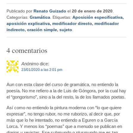
Publicado por
Renato Guizado
el
20 de enero de 2020
.
Categorías:
Gramática
. Etiquetas:
Aposición especificativa
,
aposición explicativa
,
modificador directo
,
modificador
indirecto
,
oración simple
,
sujeto
.
4 comentarios
Anónimo
dice:
23/01/2020 a las 2:01 pm
Aun con esta clase del curso de gramática, no entiendo la
poesía. No me refiero a la de Luis de Góngora, por la cual hay
el “gongorismo”, sino a la del resto, la de los llamados poetas.
Así como no entiendo la pintura moderna con “lo que quiere
expresar”, no tengo rubor, no me ruborizo, al decir que, por
más que lo he intentado, no entiendo a Eguren o a García
Lorca. Y menos los “poemas” que a menudo se publican en
diarios y revistas. Ese submundo o plusmundo me es tan