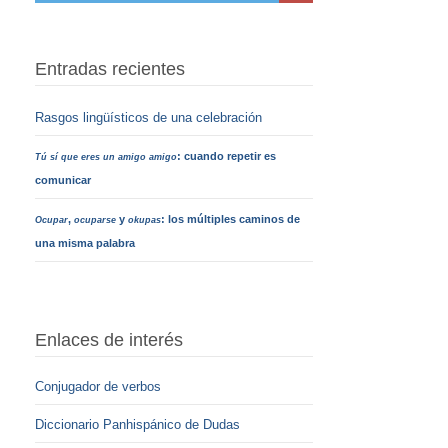
Entradas recientes
Rasgos lingüísticos de una celebración
: cuando repetir es
Tú sí que eres un amigo amigo
comunicar
,
y
: los múltiples caminos de
Ocupar
ocuparse
okupas
una misma palabra
Enlaces de interés
Conjugador de verbos
Diccionario Panhispánico de Dudas