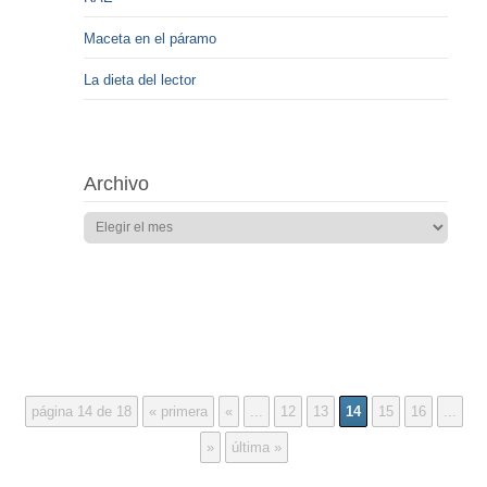
Maceta en el páramo
La dieta del lector
Archivo
página 14 de 18
« primera
«
...
12
13
14
15
16
...
»
última »