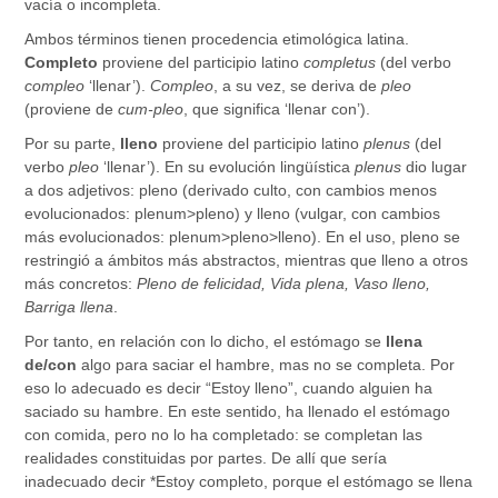
vacía o incompleta.
Ambos términos tienen procedencia etimológica latina.
Completo
proviene del participio latino
completus
(del verbo
compleo
‘llenar’).
Compleo
, a su vez, se deriva de
pleo
(proviene de
cum-pleo
, que significa ‘llenar con’).
Por su parte,
lleno
proviene del participio latino
plenus
(del
verbo
pleo
‘llenar’). En su evolución lingüística
plenus
dio lugar
a dos adjetivos: pleno (derivado culto, con cambios menos
evolucionados: plenum˃pleno) y lleno (vulgar, con cambios
más evolucionados: plenum˃pleno˃lleno). En el uso, pleno se
restringió a ámbitos más abstractos, mientras que lleno a otros
más concretos:
Pleno de felicidad, Vida plena, Vaso lleno,
Barriga llena
.
Por tanto, en relación con lo dicho, el estómago se
llena
de/con
algo para saciar el hambre, mas no se completa. Por
eso lo adecuado es decir “Estoy lleno”, cuando alguien ha
saciado su hambre. En este sentido, ha llenado el estómago
con comida, pero no lo ha completado: se completan las
realidades constituidas por partes. De allí que sería
inadecuado decir *Estoy completo, porque el estómago se llena