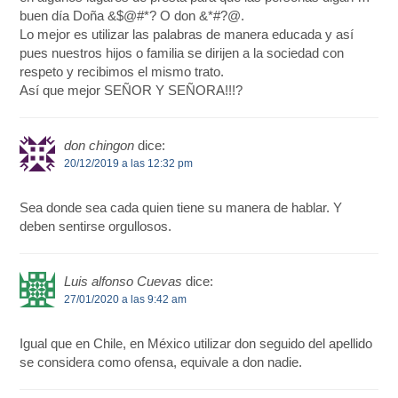
buen día Doña &$@#*? O don &*#?@.
Lo mejor es utilizar las palabras de manera educada y así
pues nuestros hijos o familia se dirijen a la sociedad con
respeto y recibimos el mismo trato.
Así que mejor SEÑOR Y SEÑORA!!!?
don chingon
dice:
20/12/2019 a las 12:32 pm
Sea donde sea cada quien tiene su manera de hablar. Y
deben sentirse orgullosos.
Luis alfonso Cuevas
dice:
27/01/2020 a las 9:42 am
Igual que en Chile, en México utilizar don seguido del apellido
se considera como ofensa, equivale a don nadie.