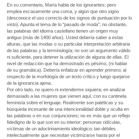
En su comentario, María habla de los ignorantes; pero
emplea escasamente una coma, y algún que otro signo
(desconoce el uso correcto de los signos de puntuación por lo
visto). Apunta el tema de lo “pasado de moda”; no obstante,
las palabras del idioma castellano tienen un origen muy
antiguo (más de 1400 años). Usted debería saber a estas
alturas, que las modas o su particular interpretación arbitraria
de las palabras y la terminología; no son un argumento válido
ni suficiente, para detener la utilización de alguna de ellas. El
nivel de redacción que ha demostrado es pésimo, (ni hablar
de su gramática). Debería enfatizar en aprender primero; al
respecto de la morfología de un texto crítico y luego quejarse
de la ignorancia ajena.
Por otro lado, no quiero ni extenderme siquiera; en analizar
demasiado a las mujeres que vienen aquí, con su cantinela
feminista sobre el lenguaje. Realmente son patéticas y su
búsqueda incesante de una intencionalidad doble y oculta en
las palabras o en sus conjunciones; no es más que un reflejo
fidedigno de lo que son en su interior: personas ridículas,
víctimas de un adoctrinamiento ideológico; tan débiles
intelectualmente que necesitan victimizarse hasta por el