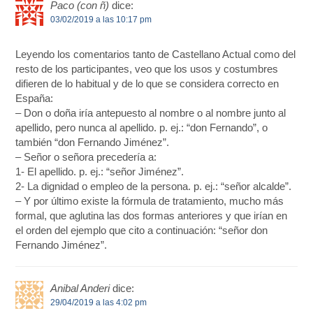
Paco (con ñ)
dice:
03/02/2019 a las 10:17 pm
Leyendo los comentarios tanto de Castellano Actual como del
resto de los participantes, veo que los usos y costumbres
difieren de lo habitual y de lo que se considera correcto en
España:
– Don o doña iría antepuesto al nombre o al nombre junto al
apellido, pero nunca al apellido. p. ej.: “don Fernando”, o
también “don Fernando Jiménez”.
– Señor o señora precedería a:
1- El apellido. p. ej.: “señor Jiménez”.
2- La dignidad o empleo de la persona. p. ej.: “señor alcalde”.
– Y por último existe la fórmula de tratamiento, mucho más
formal, que aglutina las dos formas anteriores y que irían en
el orden del ejemplo que cito a continuación: “señor don
Fernando Jiménez”.
Anibal Anderi
dice:
29/04/2019 a las 4:02 pm