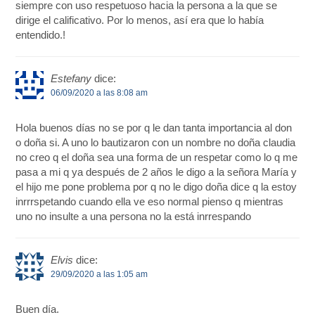
siempre con uso respetuoso hacia la persona a la que se
dirige el calificativo. Por lo menos, así era que lo había
entendido.!
Estefany
dice:
06/09/2020 a las 8:08 am
Hola buenos días no se por q le dan tanta importancia al don
o doña si. A uno lo bautizaron con un nombre no doña claudia
no creo q el doña sea una forma de un respetar como lo q me
pasa a mi q ya después de 2 años le digo a la señora María y
el hijo me pone problema por q no le digo doña dice q la estoy
inrrrspetando cuando ella ve eso normal pienso q mientras
uno no insulte a una persona no la está inrrespando
Elvis
dice:
29/09/2020 a las 1:05 am
Buen día.