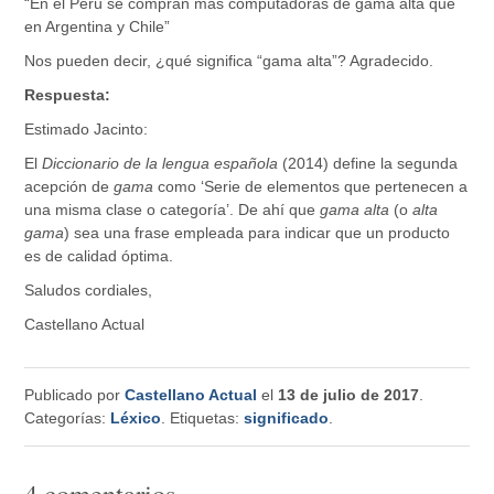
“En el Perú se compran más computadoras de gama alta que
en Argentina y Chile”
Nos pueden decir, ¿qué significa “gama alta”? Agradecido.
Respuesta:
Estimado Jacinto:
El
Diccionario de la lengua española
(2014) define la segunda
acepción de
gama
como ‘Serie de elementos que pertenecen a
una misma clase o categoría’. De ahí que
gama alta
(o
alta
gama
) sea una frase empleada para indicar que un producto
es de calidad óptima.
Saludos cordiales,
Castellano Actual
Publicado por
Castellano Actual
el
13 de julio de 2017
.
Categorías:
Léxico
. Etiquetas:
significado
.
4 comentarios