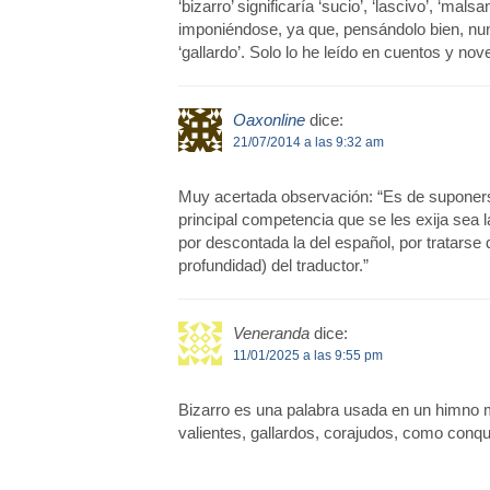
‘bizarro’ significaría ‘sucio’, ‘lascivo’, ‘ma
imponiéndose, ya que, pensándolo bien, nunca
‘gallardo’. Solo lo he leído en cuentos y nov
Oaxonline
dice:
21/07/2014 a las 9:32 am
Muy acertada observación: “Es de suponers
principal competencia que se les exija sea 
por descontada la del español, por tratarse 
profundidad) del traductor.”
Veneranda
dice:
11/01/2025 a las 9:55 pm
Bizarro es una palabra usada en un himno m
valientes, gallardos, corajudos, como conqu