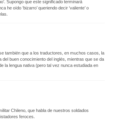
lsano’. Supongo que este significado terminará
 he oído ‘bizarro’ queriendo decir ‘valiente’ o
elas.
e también que a los traductores, en muchos casos, la
la del buen conocimiento del inglés, mientras que se da
de la lengua nativa (pero tal vez nunca estudiada en
ilitar Chileno, que habla de nuestros soldados
istadores feroces.