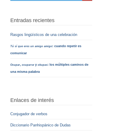
Entradas recientes
Rasgos lingüísticos de una celebración
: cuando repetir es
Tú sí que eres un amigo amigo
comunicar
,
y
: los múltiples caminos de
Ocupar
ocuparse
okupas
una misma palabra
Enlaces de interés
Conjugador de verbos
Diccionario Panhispánico de Dudas