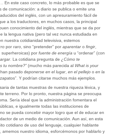
al… En este caso concreto, lo más probable es que se
 de comunicación: a diario se publica o emite una
raducidos del inglés, con un apresuramiento fácil de
e a los traductores, en muchos casos, la principal
 buen conocimiento del inglés, mientras que se da por
e la lengua nativa (pero tal vez nunca estudiada en
en nuestra cotidianidad televisiva, estemos
rro
por
raro
, sino “pretender” por
aparentar
o
fingir
,
n superheroicas) por
fuente de energía
u “ordenar” (con
argar
. La cotidiana pregunta de
¿Cómo te
s tu nombre?”
(mucho más parecida al
What is your
s han pasado de
ponerse en el lugar
,
en el pellejo
o
en la
zapatos”. Y podrían citarse muchos más ejemplos.
esaria de tantas muestras de nuestra riqueza léxica, y
e terreno. Por lo pronto, nuestra página se preocupa
oma. Sería ideal que la administración fomentara el
úblicas, e igualmente todas las instituciones de
 no se pueda concebir mayor logro que el de educar en
redactor de un medio de comunicación. Aun así, en esta
to cotidiano de uso del lenguaje, cualquier hablante
, amemos nuestro idioma, esforcémonos por hablarlo y