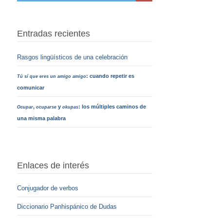
Entradas recientes
Rasgos lingüísticos de una celebración
: cuando repetir es
Tú sí que eres un amigo amigo
comunicar
,
y
: los múltiples caminos de
Ocupar
ocuparse
okupas
una misma palabra
Enlaces de interés
Conjugador de verbos
Diccionario Panhispánico de Dudas