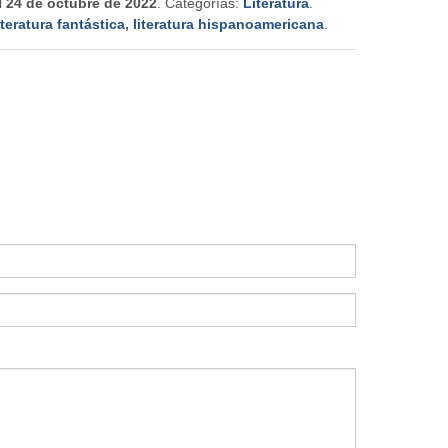
l
24 de octubre de 2022
. Categorías:
Literatura
.
iteratura fantástica
,
literatura hispanoamericana
.