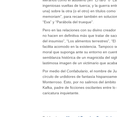
ingeniosas vueltas de tuerca; y la guerra en
una) sobre la otra (o el otro) en títulos como
memoriam”, para recaer también en solucion
“Eva” y “Parábola del trueque”.
Pero en las relaciones con su divino creado
no hacen en definitiva más que tratar de sac
del insumiso”, “Los alimentos terrestres”, “El 
facilita acomodo en la existencia. Tampoco s
moral que suponga ante su entorno en cuentos
semblanza histórica de un magnicida del sig
lastimosa imagen de un victimario que acaba p
Por medio del
Confabulario
, el nombre de J
círculo de urdidores de fantasía hispanoame
Monterroso. Esto, por no salirnos del ámbito
Kafka, padre de ficciones oscilantes entre lo 
caricatura inquietante.