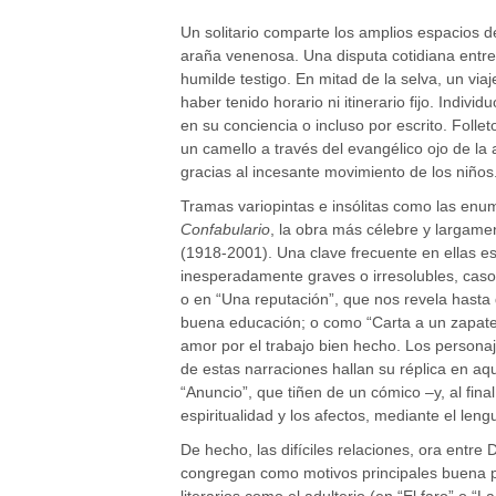
Un solitario comparte los amplios espacios 
araña venenosa. Una disputa cotidiana entr
humilde testigo. En mitad de la selva, un vi
haber tenido horario ni itinerario fijo. Individ
en su conciencia o incluso por escrito. Follet
un camello a través del evangélico ojo de la
gracias al incesante movimiento de los niños
Tramas variopintas e insólitas como las enu
Confabulario
, la obra más célebre y largame
(1918-2001). Una clave frecuente en ellas es
inesperadamente graves o irresolubles, cas
o en “Una reputación”, que nos revela hast
buena educación; o como “Carta a un zapate
amor por el trabajo bien hecho. Los person
de estas narraciones hallan su réplica en aq
“Anuncio”, que tiñen de un cómico –y, al fin
espiritualidad y los afectos, mediante el leng
De hecho, las difíciles relaciones, ora entre 
congregan como motivos principales buena pa
literarios como el adulterio (en “El faro” o “