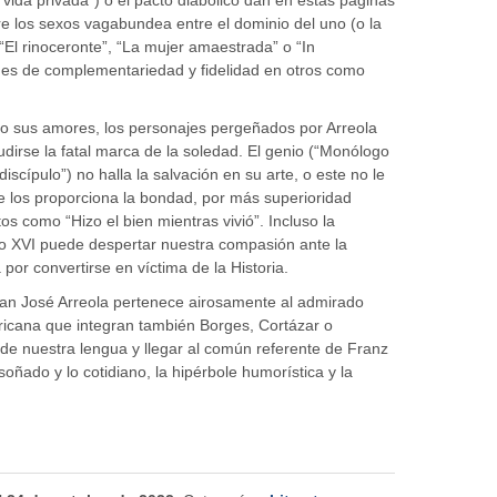
tre los sexos vagabundea entre el dominio del uno (o la
 “El rinoceronte”, “La mujer amaestrada” o “In
es de complementariedad y fidelidad en otros como
r o sus amores, los personajes pergeñados por Arreola
udirse la fatal marca de la soledad. El genio (“Monólogo
discípulo”) no halla la salvación en su arte, o este no le
e los proporciona la bondad, por más superioridad
 como “Hizo el bien mientras vivió”. Incluso la
lo XVI puede despertar nuestra compasión ante la
or convertirse en víctima de la Historia.
uan José Arreola pertenece airosamente al admirado
ricana que integran también Borges, Cortázar o
 de nuestra lengua y llegar al común referente de Franz
soñado y lo cotidiano, la hipérbole humorística y la