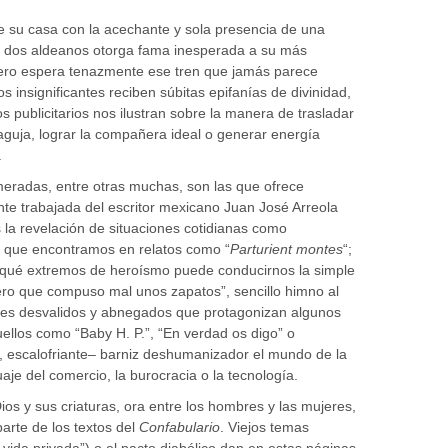
de su casa con la acechante y sola presencia de una
e dos aldeanos otorga fama inesperada a su más
ajero espera tenazmente ese tren que jamás parece
uos insignificantes reciben súbitas epifanías de divinidad,
os publicitarios nos ilustran sobre la manera de trasladar
 aguja, lograr la compañera ideal o generar energía
.
meradas, entre otras muchas, son las que ofrece
nte trabajada del escritor mexicano Juan José Arreola
 la revelación de situaciones cotidianas como
o que encontramos en relatos como “
Parturient montes
“;
a qué extremos de heroísmo puede conducirnos la simple
ro que compuso mal unos zapatos”, sencillo himno al
ajes desvalidos y abnegados que protagonizan algunos
uellos como “Baby H. P.”, “En verdad os digo” o
al, escalofriante– barniz deshumanizador el mundo de la
uaje del comercio, la burocracia o la tecnología.
Dios y sus criaturas, ora entre los hombres y las mujeres,
rte de los textos del
Confabulario
. Viejos temas
La vida privada”) o el pacto diabólico dan en estas páginas