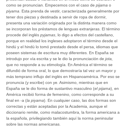
como se pronuncian. Empecemos con el caso de
pijama
o
piyama
. Esta prenda de vestir, caracterizada generalmente por
tener dos piezas y destinada a servir de ropa de dormir,
presenta una variación originada por la distinta manera como
se incorporan los préstamos de lenguas extranjeras. El término
procede del inglés
pyjamas
, lo digo a efectos del castellano,
porque en realidad los ingleses adoptaron el término desde el
hindú y el hindú lo tomó prestado desde el persa, idiomas que
poseen sistemas de escritura muy diferentes. En España se
introdujo por vía escrita y se le dio la pronunciación de
jota,
que no responde a su etimología. En América el término se
difundió de forma oral, lo que demostraría tal vez un mayor y
más temprano influjo del inglés en Hispanoamérica. Por eso se
pronuncia (y escribe) con ye. Asimismo, mientras que en
España se le dio forma de sustantivo masculino (
el pijama
), en
América recibió forma de femenino, como corresponde a su
final en -a (
la piyama
). En cualquier caso, las dos formas son
correctas y están aceptadas por la Academia, aunque el
diccionario remite, como malacostumbra, la forma americana a
la española, privilegiando también aquí la norma peninsular
sobre las normas americanas.