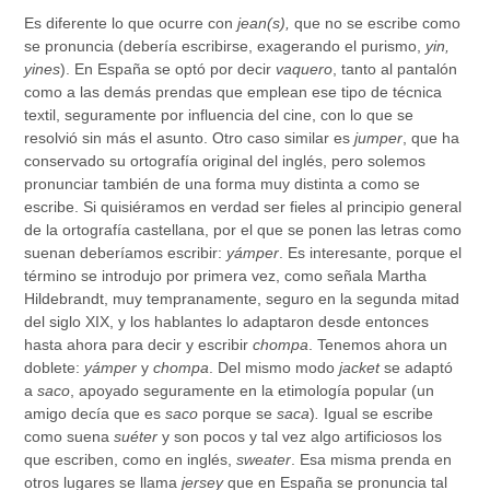
Es diferente lo que ocurre con
jean(s),
que no se escribe como
se pronuncia (debería escribirse, exagerando el purismo,
yin,
yines
). En España se optó por decir
vaquero
, tanto al pantalón
como a las demás prendas que emplean ese tipo de técnica
textil, seguramente por influencia del cine, con lo que se
resolvió sin más el asunto. Otro caso similar es
jumper
, que ha
conservado su ortografía original del inglés, pero solemos
pronunciar también de una forma muy distinta a como se
escribe. Si quisiéramos en verdad ser fieles al principio general
de la ortografía castellana, por el que se ponen las letras como
suenan deberíamos escribir:
yámper
. Es interesante, porque el
término se introdujo por primera vez, como señala Martha
Hildebrandt, muy tempranamente, seguro en la segunda mitad
del siglo XIX, y los hablantes lo adaptaron desde entonces
hasta ahora para decir y escribir
chompa
. Tenemos ahora un
doblete:
yámper
y
chompa
. Del mismo modo
jacket
se adaptó
a
saco
, apoyado seguramente en la etimología popular (un
amigo decía que es
saco
porque se
saca
)
.
Igual se escribe
como suena
suéter
y son pocos y tal vez algo artificiosos los
que escriben, como en inglés,
sweater
. Esa misma prenda en
otros lugares se llama
jersey
que en España se pronuncia tal