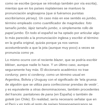
como se escribe (porque se introdujo también por vía escrita),
mientas que en los países rioplatenses se mantuvo la
pronunciación anglosajona (que si fuéramos puristas
escribiríamos
yérsey
). Un caso más en ese sentido es
jumbo,
término empleado como cuantificador de magnitudes:
foto
tamaño jumbo, lápiz tamaño jumbo
, o simplemente
rollo de
papel jumbo.
En todo el español se ha optado por articular algo
lo más parecido a la pronunciación inglesa y escribir el término
en la grafía original, quizás porque ya nos vamos
acostumbrando a que la jota (aunque muy poco) a veces se
pronuncia como ye.
Lo mismo ocurre con el reciente
blazer
, que se podría escribir
bléiser
, aunque nadie lo hace. Y un último caso, aunque
seguramente hay más. El diccionario académico no trae
corduroy
, pero sí
corderoy
, como un término usual en
Argentina, Bolivia y Uruguay con el significado de ‘tela gruesa
de algodón que se utiliza para confeccionar prendas de vestir’,
y es equivalente a otras denominaciones, también procedentes
del francés: pantalones de
pana
(en España) o también de
gotelé
(en Chile). En realidad, sería necesario señalar que en
el Perú y en todo el resto de países hispanoamericanos se