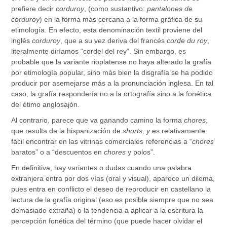
prefiere decir
corduroy
, (como sustantivo:
pantalones de
corduroy
) en la forma más cercana a la forma gráfica de su
etimología. En efecto, esta denominación textil proviene del
inglés
corduroy
, que a su vez deriva del francés
corde du roy
,
literalmente diríamos “cordel del rey”. Sin embargo, es
probable que la variante rioplatense no haya alterado la grafía
por etimología popular, sino más bien la disgrafía se ha podido
producir por asemejarse más a la pronunciación inglesa. En tal
caso, la grafía respondería no a la ortografía sino a la fonética
del étimo anglosajón.
Al contrario, parece que va ganando camino la forma
chores
,
que resulta de la hispanización de
shorts, y
es relativamente
fácil encontrar en las vitrinas comerciales referencias a “
chores
baratos” o a “descuentos en
chores
y polos”.
En definitiva, hay variantes o dudas cuando una palabra
extranjera entra por dos vías (oral y visual), aparece un dilema,
pues entra en conflicto el deseo de reproducir en castellano la
lectura de la grafía original (eso es posible siempre que no sea
demasiado extraña) o la tendencia a aplicar a la escritura la
percepción fonética del término (que puede hacer olvidar el