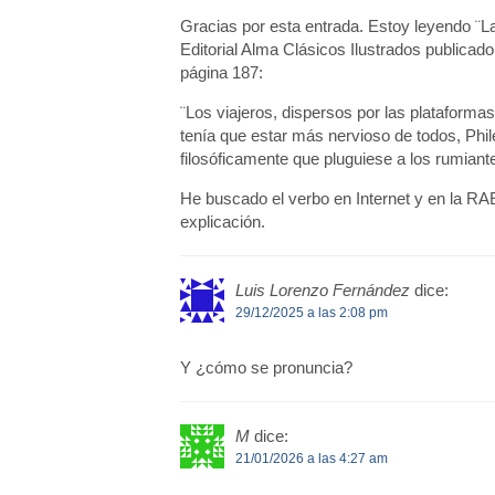
Gracias por esta entrada. Estoy leyendo ¨La
Editorial Alma Clásicos Ilustrados publicado
página 187:
¨Los viajeros, dispersos por las plataforma
tenía que estar más nervioso de todos, Phi
filosóficamente que pluguiese a los rumiantes
He buscado el verbo en Internet y en la R
explicación.
Luis Lorenzo Fernández
dice:
29/12/2025 a las 2:08 pm
Y ¿cómo se pronuncia?
M
dice:
21/01/2026 a las 4:27 am