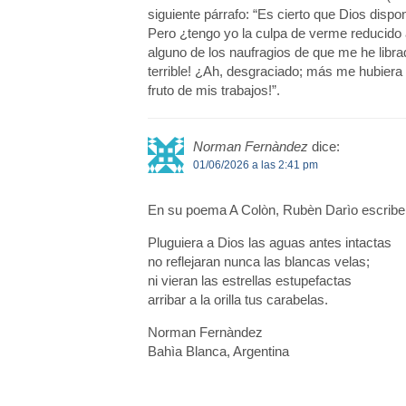
siguiente párrafo: “Es cierto que Dios disp
Pero ¿tengo yo la culpa de verme reducido a
alguno de los naufragios de que me he libra
terrible! ¿Ah, desgraciado; más me hubiera
fruto de mis trabajos!”.
Norman Fernàndez
dice:
01/06/2026 a las 2:41 pm
En su poema A Colòn, Rubèn Darìo escribe
Pluguiera a Dios las aguas antes intactas
no reflejaran nunca las blancas velas;
ni vieran las estrellas estupefactas
arribar a la orilla tus carabelas.
Norman Fernàndez
Bahìa Blanca, Argentina