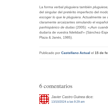
La forma verbal
pluguiera
también
pluguiese,
del singular del pretérito imperfecto del mod
escoger lo que le pluguiera
. Actualmente se u
claramente arcaizantes simulando el español 
panhispánico de dudas
(2005): «¡Aun cuando 
dudaría de vuestra fidelidad!» (Sánchez-Es
Plaza & Janés, 1985).
Publicado por
Castellano Actual
el
15 de f
6 comentarios
Javier Castro Guinea
dice:
13/10/2024 a las 9:29 am