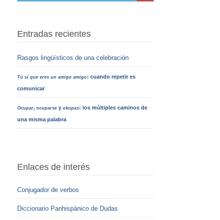
Entradas recientes
Rasgos lingüísticos de una celebración
: cuando repetir es
Tú sí que eres un amigo amigo
comunicar
,
y
: los múltiples caminos de
Ocupar
ocuparse
okupas
una misma palabra
Enlaces de interés
Conjugador de verbos
Diccionario Panhispánico de Dudas