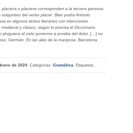
 placiera
o
placiese
corresponden a la tercera persona
o subjuntivo del verbo
placer
:
Bien podía Antonio
sa en algunos textos literarios con intenciones
medieval y clásico, según lo precisa el
Diccionario
pluguiera al cielo ponerme a prueba del dolor, […] no
peso, Germán:
En las alas de la mariposa
. Barcelona:
ebrero de 2024
. Categorías:
Gramática
. Etiquetas:
.