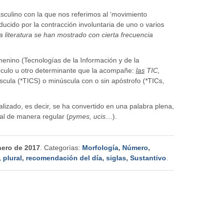
ulino con la que nos referimos al ‘movimiento
ducido por la contracción involuntaria de uno o varios
a literatura se han mostrado con cierta frecuencia
enino (Tecnologías de la Información y de la
tículo u otro determinante que la acompañe:
las
TIC,
cula (*TICS) o minúscula con o sin apóstrofo (*TICs,
alizado, es decir, se ha convertido en una palabra plena,
ral de manera regular (
pymes, ucis
…).
nero de 2017
. Categorías:
Morfología
,
Número
,
,
plural
,
recomendación del día
,
siglas
,
Sustantivo
.