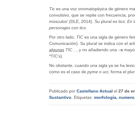
Tic
es una voz onomatopéyica de género masc
convulsivo, que se repite con frecuencia, pro
músculos’ (DLE, 2014). Su plural es tics:
En l
personajes con tics
.
Por otro lado,
TIC
es una sigla de género fem
Comunicación). Su plural se indica con el ar
algunas
TIC
…, y no añadiendo una –
s
mayús
*TIC’s).
No obstante, cuando una sigla ya se ha lexic
como es el caso de
pyme
o
uci
, forma el plu
Publicado por
Castellano Actual
el
27 de e
Sustantivo
. Etiquetas:
morfología
,
numero