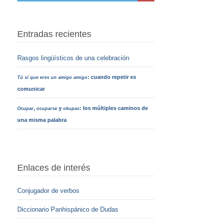
Entradas recientes
Rasgos lingüísticos de una celebración
: cuando repetir es
Tú sí que eres un amigo amigo
comunicar
,
y
: los múltiples caminos de
Ocupar
ocuparse
okupas
una misma palabra
Enlaces de interés
Conjugador de verbos
Diccionario Panhispánico de Dudas