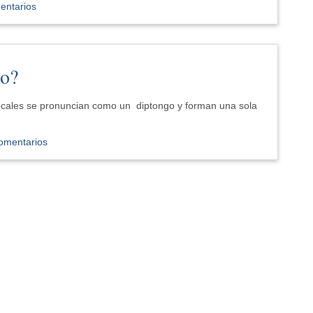
entarios
io?
s vocales se pronuncian como un diptongo y forman una sola
omentarios