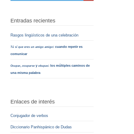
Entradas recientes
Rasgos lingüísticos de una celebración
: cuando repetir es
Tú sí que eres un amigo amigo
comunicar
,
y
: los múltiples caminos de
Ocupar
ocuparse
okupas
una misma palabra
Enlaces de interés
Conjugador de verbos
Diccionario Panhispánico de Dudas