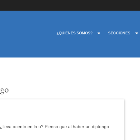
¿QUIÉNES SOMOS?
SECCIONES
ngo
¿lleva acento en la u? Pienso que al haber un diptongo