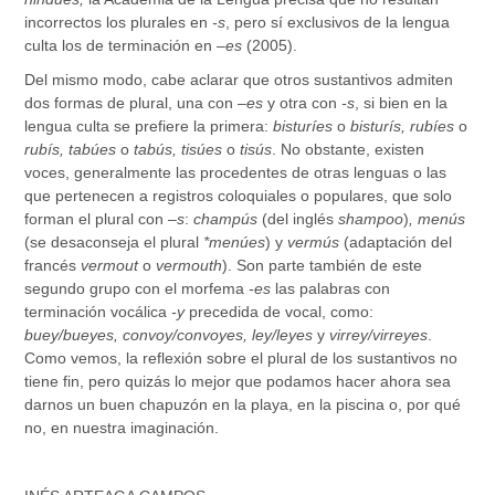
incorrectos los plurales en
-s
, pero sí exclusivos de la lengua
culta los de terminación en –
es
(2005).
Del mismo modo, cabe aclarar que otros sustantivos admiten
dos formas de plural, una con –
es
y otra con
-s
, si bien en la
lengua culta se prefiere la primera:
bisturíes
o
bisturís,
rubíes
o
rubís, tabúes
o
tabús, tisúes
o
tisús
. No obstante, existen
voces, generalmente las procedentes de otras lenguas o las
que pertenecen a registros coloquiales o populares, que solo
forman el plural con –
s
:
champús
(del inglés
shampoo
)
, menús
(se desaconseja el plural
*menúes
) y
vermús
(adaptación del
francés
vermout
o
vermouth
). Son parte también de este
segundo grupo con el morfema
-es
las palabras con
terminación vocálica
-y
precedida de vocal, como:
buey/bueyes, convoy/convoyes, ley/leyes
y
virrey/virreyes
.
Como vemos, la reflexión sobre el plural de los sustantivos no
tiene fin, pero quizás lo mejor que podamos hacer ahora sea
darnos un buen chapuzón en la playa, en la piscina o, por qué
no, en nuestra imaginación.