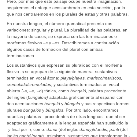
Pero, por más que este paisaje ocupe nuestra imaginación,
seguiremos el enfoque acostumbrado en esta sección, por lo
que nos centraremos en los plurales de estas y otras palabras.
En nuestra lengua, el número gramatical presenta dos
variaciones: singular y plural. La pluralidad de las palabras, en
la mayoría de casos, se expresa con las terminaciones o
morfemas flexivos –
s
y –
es
.
Describiremos a continuación
algunos casos de formación del plural con ambas
terminaciones.
Los sustantivos que expresan su pluralidad con el morfema
flexivo -s se agrupan de la siguiente manera: sustantivos
terminados en vocal átona:
playa/playas, marisco/mariscos,
cremolada/cremoladas
; y sustantivos terminados en vocal
abierta (-
a,
–
e,
–
o
) tónica, como
bungaló,
palabra procedente
del inglés (
bungalow)
adaptada gráficamente al español con
dos acentuaciones
bungaló
y
búngalo
y sus respectivas formas
plurales
bungalós
y
búngalos
. Por otro lado, encontramos
aquellas palabras –procedentes de otras lenguas– que al ser
adaptadas gráficamente a la lengua española han sustituido la
-y
final por
-i,
como:
dandi
(del inglés
dandy
)/
dandis, panti
(del
inglés
panty
)/
pantis
; asimismo, sustantivos que transforman la
-