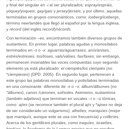
y
final del singular en
-i
al ser pluralizados:
espray/espráis,
yóquey/yoqueis
,
gay/gais
y
jersey/jerséis;
y por último, aquellas
terminadas en grupos consonánticos, como:
iceberg
/
icebergs¸
término neerlandés que llegó al español por la lengua inglesa,
y
récord
(del inglés
record
)/
récords.
Con terminación –
es
, encontramos también diversos grupos de
sustantivos. En primer lugar, palabras agudas y monosílabos
terminados en
-s
o
-x
:
aguarrás/aguarrases, anís/anises,
estrés/estreses, tos/toses, vals/valses, fax/faxes;
sin embargo,
permanecen invariables las voces compuestas cuyo segundo
elemento ya está pluralizado:
el ciempiés/los ciempiés
(no
*
ciempieses
) (DPD: 2005). En segundo lugar, pertenecen a
este grupo las palabras monosílabas y polisílabas terminadas
en una consonante: diferente de
-s
o
–
x:
álbum/álbumes
(no
*álbunes
),
canon /cánones, sol/soles
. Asimismo, sustantivos
(también adjetivos) que terminan en vocales –
í
o –
ú
tónicas,
como:
ajíes
(se reconoce también el plural
ajís
y *
ajises
no deja
de ser considerado un vulgarismo),
alhelíes, maniquíes
(mejor
que
maniquís,
aunque este se usa con frecuencia) y
colibríes.
Acerca de los gentilicios plurales, como
iraquíes, israelíes,
hindúes,
la Academia de la Lengua precisa que no resultan