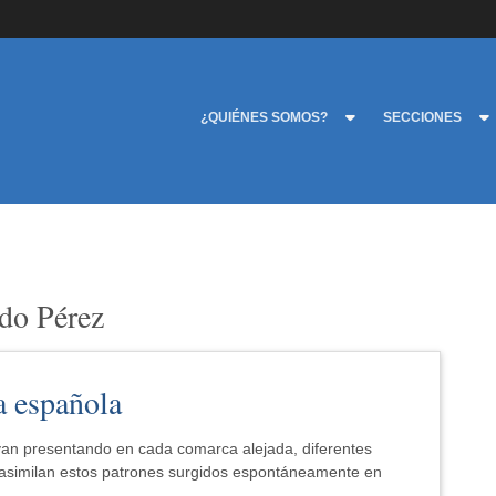
¿QUIÉNES SOMOS?
SECCIONES
rdo Pérez
a española
van presentando en cada comarca alejada, diferentes
 asimilan estos patrones surgidos espontáneamente en