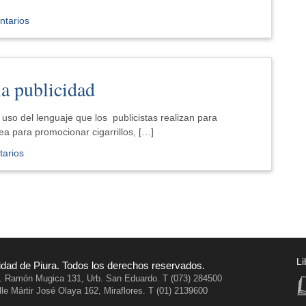
ntarios
la publicidad
so del lenguaje que los publicistas realizan para
a para promocionar cigarrillos, […]
arios
Li
idad de Piura. Todos los derechos reservados.
v. Ramón Mugica 131, Urb. San Eduardo. T (073) 284500
le Mártir José Olaya 162, Miraflores. T (01) 2139600