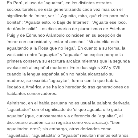
En Perú, el uso de “aguaitar”, en los distintos estratos
socioculturales, se está generalizando cada vez más con el
significado de ‘mirar, ver’: “¡Aguaita, mira, qué chica para más
bonita!”; “Aguaita esto, lo bajé de Internet”; “Aguaita ese loco,
de dónde salió”. Los diccionarios de piuranismos de Esteban
Puig y de Edmundo Arámbulo coinciden en su acepción de
‘mirar con curiosidad’ y ‘estar al acecho’: “Mi abuelita está
aguaitando a la Rosa que no llega”. En cuanto a su forma, la
vacilación entre “aguaytar” y “aguaitar” se explica porque la
primera conserva su escritura arcaica mientras que la segunda
evolucionó al español moderno. Entre los siglos XIV y XVII,
cuando la lengua española aún no había alcanzado su
madurez, se escribía “aguaytar”, forma con la que habría
llegado a América y se ha ido heredando tras generaciones de
hablantes conservadores.
Asimismo, en el habla peruana no es usual la palabra derivada
“aguaitador” con el significado de ‘el que aguaita o le gusta
aguaitar’ (que, curiosamente y a diferencia de “aguaitar”, el
diccionario académico sí registra como voz arcaica): “Bien
aguaitador, eres”; sin embargo, otros derivados como
“aguaitada”, “aguaitadita” o “aguaite” resultan menos extraños: