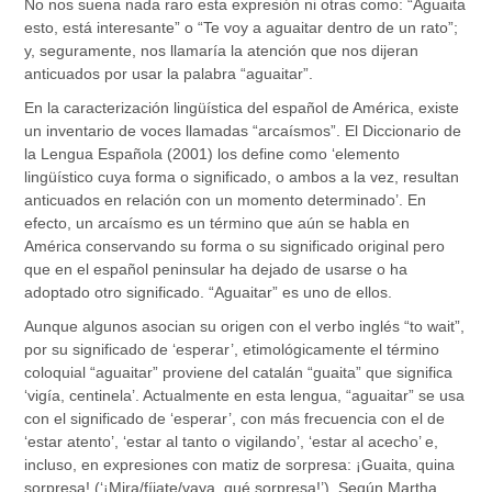
No nos suena nada raro esta expresión ni otras como: “Aguaita
esto, está interesante” o “Te voy a aguaitar dentro de un rato”;
y, seguramente, nos llamaría la atención que nos dijeran
anticuados por usar la palabra “aguaitar”.
En la caracterización lingüística del español de América, existe
un inventario de voces llamadas “arcaísmos”. El Diccionario de
la Lengua Española (2001) los define como ‘elemento
lingüístico cuya forma o significado, o ambos a la vez, resultan
anticuados en relación con un momento determinado’. En
efecto, un arcaísmo es un término que aún se habla en
América conservando su forma o su significado original pero
que en el español peninsular ha dejado de usarse o ha
adoptado otro significado. “Aguaitar” es uno de ellos.
Aunque algunos asocian su origen con el verbo inglés “to wait”,
por su significado de ‘esperar’, etimológicamente el término
coloquial “aguaitar” proviene del catalán “guaita” que significa
‘vigía, centinela’. Actualmente en esta lengua, “aguaitar” se usa
con el significado de ‘esperar’, con más frecuencia con el de
‘estar atento’, ‘estar al tanto o vigilando’, ‘estar al acecho’ e,
incluso, en expresiones con matiz de sorpresa: ¡Guaita, quina
sorpresa! (‘¡Mira/fíjate/vaya, qué sorpresa!’). Según Martha