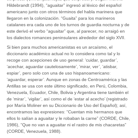
Hildebrandt (1994), “aguaitar” ingresó al léxico del español
americano junto con otros términos del habla marinera que
llegaron en la colonización. “Guaita” para los marineros
catalanes era cada uno de los turnos de guardia nocturna y de
este derivó el verbo “aguaitar” que, al parecer, no arraigó en
los dialectos romances peninsulares alrededor del siglo XVII.
Si bien para muchos americanistas es un arcaísmo, el
diccionario académico actual no lo considera como tal y lo
recoge con acepciones de uso general: ‘cuidar, guardar’,
‘acechar, aguardar cautelosamente’, ‘mirar, ver’, ‘atisbar,
espiar’, pero solo con una de uso hispanoamericano:
‘aguardar, esperar’. Aunque en zonas de Centroamérica y las
Antillas se usa con este último significado, en Perú, Colombia,
Venezuela, Ecuador, Chile, Bolivia y Argentina tiene también el
de ‘mirar’, ‘vigilar’, así como el de ‘estar al acecho’ (registrado
por María Moliner en su Diccionario de Uso del Español); así,
encontramos las expresiones: “Cuentan mis hermanos que
ellos lo salían a aguaitar y le robaban la carne” (CORDE, Chile,
1986), “Que no van a aguaitar ni el rastro de mis chacaretas”
(CORDE, Venezuela, 1988).