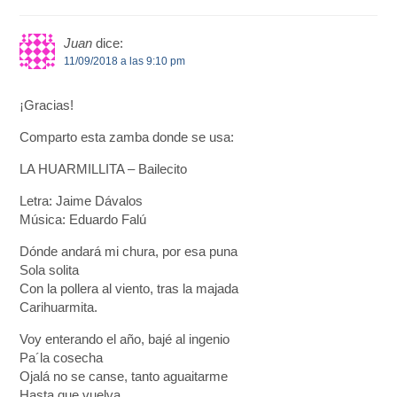
Juan
dice:
11/09/2018 a las 9:10 pm
¡Gracias!
Comparto esta zamba donde se usa:
LA HUARMILLITA – Bailecito
Letra: Jaime Dávalos
Música: Eduardo Falú
Dónde andará mi chura, por esa puna
Sola solita
Con la pollera al viento, tras la majada
Carihuarmita.
Voy enterando el año, bajé al ingenio
Pa´la cosecha
Ojalá no se canse, tanto aguaitarme
Hasta que vuelva.