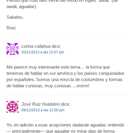
Pienso que mas bien viene del verbo en ingles “await” (de
await, aguaitar).
Saludos,
Rosi
corina collahua
dice:
20/11/2013 a las 12:07 pm
Me parece muy interesante este tema… la forma que
tenemos de hablar en sur américa y los países conquistados
por españoles. Somos una mezcla de costumbres y formas
de hablar curiosas, muy curiosas….mmm!
José Ruiz Huidobro
dice:
09/12/2013 a las 12:50 pm
Yo, en adición a esas acepciones dadasde aguaitar, entiendo
— principalmente— que aguaitar es mirar algo de forma