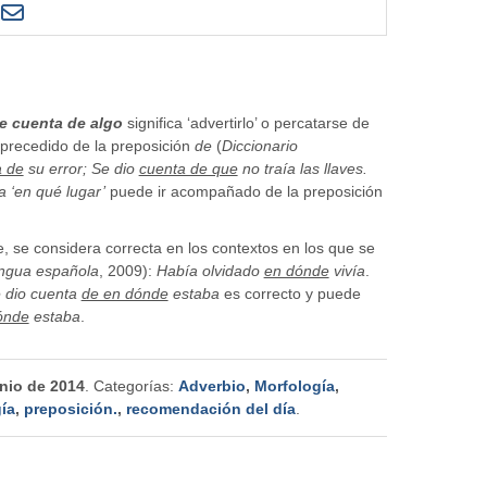
e cuenta de algo
significa ‘advertirlo’ o percatarse de
 precedido de la preposición
de
(
Diccionario
a de
su error; Se dio
cuenta de que
no traía las llaves.
a ‘en qué lugar’
puede ir acompañado de la preposición
, se considera correcta en los contextos en los que se
engua española
, 2009):
Había olvidado
en dónde
vivía
.
 dio cuenta
de en dónde
estaba
es correcto y puede
ónde
estaba
.
unio de 2014
. Categorías:
Adverbio
,
Morfología
,
ía
,
preposición.
,
recomendación del día
.