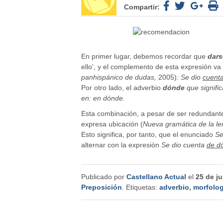
Compartir:
En primer lugar, debemos recordar que
dars
ello’, y el complemento de esta expresión va
panhispánico de dudas,
2005)
: Se dio
cuent
Por otro lado, el adverbio
dónde
que signific
en: en dónde.
Esta combinación, a pesar de ser redundante
expresa ubicación (
Nueva gramática de la l
Esto significa, por tanto, que el enunciado
Se
alternar con la expresión
Se dio cuenta
de d
Publicado por
Castellano Actual
el
25 de j
Preposición
. Etiquetas:
adverbio
,
morfolog