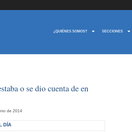
¿QUIÉNES SOMOS?
SECCIONES
staba o se dio cuenta de en
unio de 2014
 DÍA