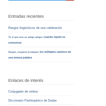
Entradas recientes
Rasgos lingüísticos de una celebración
: cuando repetir es
Tú sí que eres un amigo amigo
comunicar
,
y
: los múltiples caminos de
Ocupar
ocuparse
okupas
una misma palabra
Enlaces de interés
Conjugador de verbos
Diccionario Panhispánico de Dudas