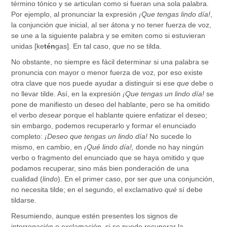
término tónico y se articulan como si fueran una sola palabra.
Por ejemplo, al pronunciar la expresión
¡Que tengas lindo día!
,
la conjunción
que
inicial, al ser átona y no tener fuerza de voz,
se une a la siguiente palabra y se emiten como si estuvieran
unidas [ke
tén
gas]. En tal caso,
que
no se tilda.
No obstante, no siempre es fácil determinar si una palabra se
pronuncia con mayor o menor fuerza de voz, por eso existe
otra clave que nos puede ayudar a distinguir si ese
que
debe o
no llevar tilde. Así, en la expresión
¡Que tengas un lindo día!
se
pone de manifiesto un deseo del hablante, pero se ha omitido
el verbo
desear
porque el hablante quiere enfatizar el deseo;
sin embargo, podemos recuperarlo y formar el enunciado
completo:
¡Deseo que tengas un lindo día!
No sucede lo
mismo, en cambio, en
¡Qué lindo día!,
donde no hay ningún
verbo o fragmento del enunciado que se haya omitido y que
podamos recuperar, sino más bien ponderación de una
cualidad (
lindo
). En el primer caso, por ser
que
una conjunción,
no necesita tilde; en el segundo, el exclamativo
qué
sí debe
tildarse.
Resumiendo, aunque estén presentes los signos de
interrogación o exclamación, si se puede recuperar la