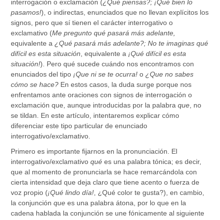
interrogación o exclamación (
¿Qué piensas?; ¡Qué bien lo
pasamos!
), o indirectas, enunciados que no llevan explícitos los
signos, pero que sí tienen el carácter interrogativo o
exclamativo (
Me pregunto qué pasará más adelante,
equivalente a
¿Qué pasará más adelante?; No te imaginas qué
difícil es esta situación
, equivalente a
¡Qué difícil es esta
situación!
). Pero qué sucede cuándo nos encontramos con
enunciados del tipo
¡Que ni se te ocurra!
o
¿Que no sabes
cómo se hace?
En estos casos, la duda surge porque nos
enfrentamos ante oraciones con signos de interrogación o
exclamación que, aunque introducidas por la palabra
que
, no
se tildan. En este artículo, intentaremos explicar cómo
diferenciar este tipo particular de enunciado
interrogativo/exclamativo.
Primero es importante fijarnos en la pronunciación. El
interrogativo/exclamativo
qué
es una palabra tónica; es decir,
que al momento de pronunciarla se hace remarcándola con
cierta intensidad que deja claro que tiene acento o fuerza de
voz propio (
¡Qué lindo día!
, ¿Qué color te gusta?), en cambio,
la conjunción
que
es una palabra átona, por lo que en la
cadena hablada la conjunción se une fónicamente al siguiente