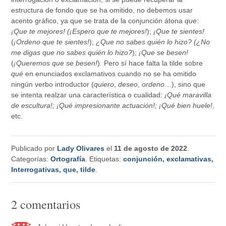
estructura de fondo que se ha omitido, no debemos usar
acento gráfico, ya que se trata de la conjunción átona
que
:
¡Que te mejores!
(¡Espero que te mejores!
);
¡Que te sientes!
(
¡Ordeno que te sientes!
);
¿Que no sabes quién lo hizo?
(¿No
me digas que no sabes quién lo hizo?
);
¡Que se besen!
(
¡Queremos que se besen!
)
.
Pero sí hace falta la tilde sobre
qué
en enunciados exclamativos cuando no se ha omitido
ningún verbo introductor (
quiero
,
deseo
,
ordeno
…), sino que
se intenta realzar una característica o cualidad:
¡Qué maravilla
de escultura!; ¡Qué impresionante actuación!; ¡Qué bien huele!
,
etc.
Publicado por
Lady Olivares
el
11 de agosto de 2022
.
Categorías:
Ortografía
. Etiquetas:
conjunción
,
exclamativas
,
Interrogativas
,
que
,
tilde
.
2 comentarios