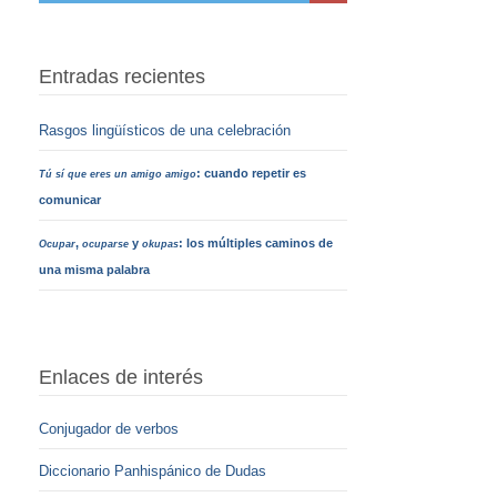
Entradas recientes
Rasgos lingüísticos de una celebración
: cuando repetir es
Tú sí que eres un amigo amigo
comunicar
,
y
: los múltiples caminos de
Ocupar
ocuparse
okupas
una misma palabra
Enlaces de interés
Conjugador de verbos
Diccionario Panhispánico de Dudas