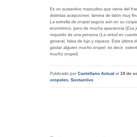
Es un sustantivo masculino que viene del fr
distintas acepciones: lámina de latón muy fina
La estrella de oropel seguía aún en su cúspide
económico, pero de mucha apariencia (
Esa j
requisito de una persona (
La virtud es cuest
general, falsa de lujo y riqueza. Esta última 
gastar alguien mucho oropel
, es decir, osten
mucho oropel
).
Publicado por
Castellano Actual
el
19 de o
oropeles
,
Sustantivo
.