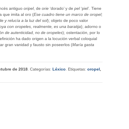
ancés antiguo
oripel
, de
orie
‘dorado’ y de
pel
‘piel’. Tiene
 que imita al oro (
Ese cuadro tiene un marco de oropel;
 y relucía a la luz del sol
); objeto de poco valor
oya con oropeles, realmente, es una baratija
); adorno o
ión de autenticidad, no de oropeles
); ostentación, por lo
definición ha dado origen a la locución verbal coloquial
tar gran vanidad y fausto sin poseerlos (
María gasta
ctubre de 2018
. Categorías:
Léxico
. Etiquetas:
oropel
,