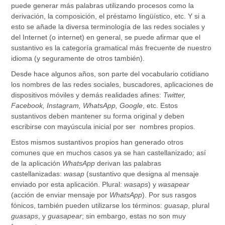
puede generar más palabras utilizando procesos como la
derivación, la composición, el préstamo lingüístico, etc. Y si a
esto se añade la diversa terminología de las redes sociales y
del Internet (o internet) en general, se puede afirmar que el
sustantivo es la categoría gramatical más frecuente de nuestro
idioma (y seguramente de otros también).
Desde hace algunos años, son parte del vocabulario cotidiano
los nombres de las redes sociales, buscadores, aplicaciones de
dispositivos móviles y demás realidades afines:
Twitter,
Facebook, Instagram, WhatsApp, Google
, etc. Estos
sustantivos deben mantener su forma original y deben
escribirse con mayúscula inicial por ser nombres propios.
Estos mismos sustantivos propios han generado otros
comunes que en muchos casos ya se han castellanizado; así
de la aplicación
WhatsApp
derivan las palabras
castellanizadas:
wasap
(sustantivo que designa al mensaje
enviado por esta aplicación. Plural:
wasaps
) y
wasapear
(acción de enviar mensaje por
WhatsApp
). Por sus rasgos
fónicos, también pueden utilizarse los términos:
guasap
, plural
guasaps
, y
guasapear
; sin embargo, estas no son muy