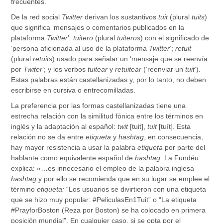
frecuentes.
De la red social
Twitter
derivan los sustantivos
tuit
(plural
tuits
)
que significa ‘mensajes o comentarios publicados en la
plataforma
Twitter
’:
tuitero
(plural
tuiteros
) con el significado de
‘persona aficionada al uso de la plataforma
Twitter
’;
retuit
(plural
retuits
) usado para señalar un ‘mensaje que se reenvía
por
Twiter
’; y los verbos
tuitear
y
retuitear
(‘reenviar un
tuit
’).
Estas palabras están castellanizadas y, por lo tanto, no deben
escribirse en cursiva o entrecomilladas.
La preferencia por las formas castellanizadas tiene una
estrecha relación con la similitud fónica entre los términos en
inglés y la adaptación al español:
twit
[tuit],
tuit
[tuít]. Esta
relación no se da entre
etiqueta
y
hashtag
, en consecuencia,
hay mayor resistencia a usar la palabra
etiqueta
por parte del
hablante como equivalente español de
hashtag.
La Fundéu
explica: «…es innecesario el empleo de la palabra inglesa
hashtag
y por ello se recomienda que en su lugar se emplee el
término
etiqueta
:
“Los usuarios se divirtieron con una etiqueta
que se hizo muy popular: #PeliculasEn1Tuit” o “La etiqueta
#PrayforBoston (Reza por Boston) se ha colocado en primera
posición mundial”. En cualquier caso, si se opta por el