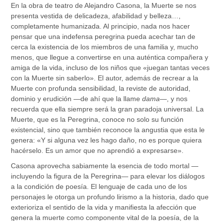
En la obra de teatro de Alejandro Casona, la Muerte se nos
presenta vestida de delicadeza, afabilidad y belleza…,
completamente humanizada. Al principio, nada nos hacer
pensar que una indefensa peregrina pueda acechar tan de
cerca la existencia de los miembros de una familia y, mucho
menos, que llegue a convertirse en una auténtica compañera y
amiga de la vida, incluso de los niños que «juegan tantas veces
con la Muerte sin saberlo». El autor, además de recrear a la
Muerte con profunda sensibilidad, la reviste de autoridad,
dominio y erudición —de ahí que la llame
dama
—, y nos
recuerda que ella siempre será la gran paradoja universal.
La
Muerte, que es
la Peregrina, conoce no solo su función
existencial, sino que también reconoce la angustia que esta le
genera: «Y si alguna vez les hago daño, no es porque quiera
hacérselo. Es un amor que no aprendió a expresarse».
Casona aprovecha sabiamente la esencia de todo mortal —
incluyendo la figura de la Peregrina— para elevar los diálogos
a la condición de poesía. El lenguaje de cada uno de los
personajes le otorga un profundo lirismo a la historia, dado que
exterioriza el sentido de la vida y manifiesta la afección que
genera la muerte como componente vital de la poesía, de la