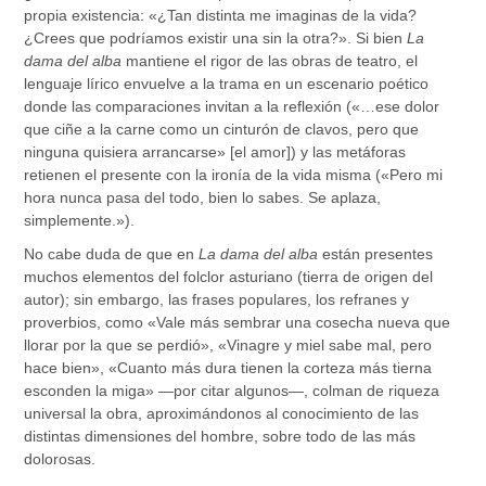
propia existencia: «¿Tan distinta me imaginas de la vida?
¿Crees que podríamos existir una sin la otra?». Si bien
La
dama del alba
mantiene el rigor de las obras de teatro, el
lenguaje lírico envuelve a la trama en un escenario poético
donde las comparaciones invitan a la reflexión («…ese dolor
que ciñe a la carne como un cinturón de clavos, pero que
ninguna quisiera arrancarse» [el amor]) y las metáforas
retienen el presente con la ironía de la vida misma («Pero mi
hora nunca pasa del todo, bien lo sabes. Se aplaza,
simplemente.»).
No cabe duda de que en
La dama del alba
están presentes
muchos elementos del folclor asturiano (tierra de origen del
autor); sin embargo, las frases populares, los refranes y
proverbios, como «Vale más sembrar una cosecha nueva que
llorar por la que se perdió», «Vinagre y miel sabe mal, pero
hace bien», «Cuanto más dura tienen la corteza más tierna
esconden la miga» —por citar algunos—, colman de riqueza
universal la obra, aproximándonos al conocimiento de las
distintas dimensiones del hombre, sobre todo de las más
dolorosas.