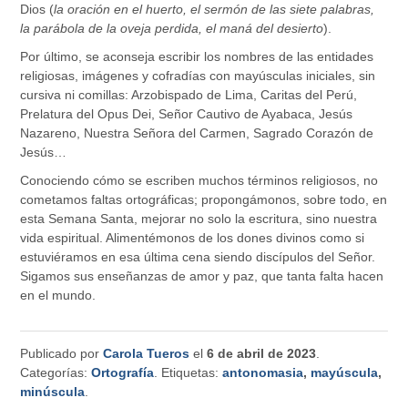
Dios (
la oración en el huerto, el sermón de las siete palabras,
la parábola de la oveja perdida, el maná del desierto
).
Por último, se aconseja escribir los nombres de las entidades
religiosas, imágenes y cofradías con mayúsculas iniciales, sin
cursiva ni comillas: Arzobispado de Lima, Caritas del Perú,
Prelatura del Opus Dei, Señor Cautivo de Ayabaca, Jesús
Nazareno, Nuestra Señora del Carmen, Sagrado Corazón de
Jesús…
Conociendo cómo se escriben muchos términos religiosos, no
cometamos faltas ortográficas; propongámonos, sobre todo, en
esta Semana Santa, mejorar no solo la escritura, sino nuestra
vida espiritual. Alimentémonos de los dones divinos como si
estuviéramos en esa última cena siendo discípulos del Señor.
Sigamos sus enseñanzas de amor y paz, que tanta falta hacen
en el mundo.
Publicado por
Carola Tueros
el
6 de abril de 2023
.
Categorías:
Ortografía
. Etiquetas:
antonomasia
,
mayúscula
,
minúscula
.