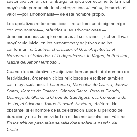
sustantivo común; sin embargo, emplea correctamente la inicial
mayúscula porque alude al antropónimo «Jesús», tomando el
valor —por antonomasia— de este nombre propio.
Los apelativos antonomásticos —aquellos que designan algo
con otro nombre—, referidos a las advocaciones —
denominaciones complementarias al ser divino—, deben llevar
mayúscula inicial en los sustantivos y adjetivos que los
conforman:
el Cautivo, el Creador, el Gran Arquitecto, el
Nazareno, el Salvador, el Todopoderoso, la Virgen, la Purísima,
Madre del Amor Hermoso..
.
Cuando los sustantivos y adjetivos forman parte del nombre de
festividades, órdenes y ciclos religiosos se escriben también
con mayúscula inicial:
Cuaresma, Miércoles de Ceniza, Jueves
Santo, Viernes de Dolores, Sábado Santo, Pascua Florida,
Domingo de Gloria, la Orden de San Agustín, la Compañía de
Jesús, el Adviento, Triduo Pascual, Navidad,
etcétera. No
obstante, si el nombre de la celebración alude al periodo de
duración y no a la festividad en sí, las minúsculas son válidas:
En los
triduos pascuales
se reflexiona sobre la pasión de
Cristo.