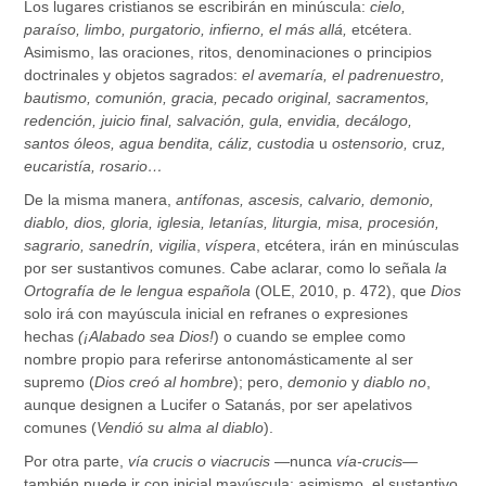
Los lugares cristianos se escribirán en minúscula:
cielo,
paraíso, limbo, purgatorio, infierno, el más allá,
etcétera.
Asimismo,
las oraciones, ritos, denominaciones o principios
doctrinales y objetos sagrados:
el avemaría, el padrenuestro,
bautismo, comunión, gracia, pecado original, sacramentos,
redención, juicio final, salvación, gula, envidia, decálogo,
santos óleos, agua bendita, cáliz, custodia
u
ostensorio,
cruz
,
eucaristía, rosario…
De la misma manera,
antífonas, ascesis, calvario, demonio,
diablo, dios, gloria, iglesia, letanías, liturgia, misa, procesión,
sagrario, sanedrín, vigilia
,
víspera
, etcétera, irán en minúsculas
por ser sustantivos comunes. Cabe aclarar, como lo señala
la
Ortografía de le lengua española
(OLE, 2010, p. 472), que
Dios
solo irá con mayúscula inicial en refranes o expresiones
hechas
(¡Alabado sea Dios!
) o cuando se emplee como
nombre propio para referirse antonomásticamente al ser
supremo (
Dios creó al hombre
); pero,
demonio
y
diablo no
,
aunque designen a Lucifer o Satanás, por ser apelativos
comunes (
Vendió su alma al diablo
).
Por otra parte,
vía crucis o viacrucis —
nunca
vía-crucis—
también puede ir con inicial mayúscula; asimismo, el sustantivo