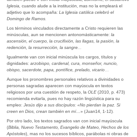
Iglesia,
cuando alude a la institución, mas no la empleará el
adjetivo que lo acompaña:
La Iglesia católica celebró el
Domingo de Ramos.
Los términos vinculados directamente a Cristo requieren las
minúsculas, aun se mencionen antonomásticamente:
la
ascensión, el cuerpo, la crucifixión, las llagas, la pasión, la
redención, la resurrección, la sangre..
.
Igualmente van con inicial minúscula los cargos, títulos y
dignidades:
arzobispo, cardenal, cura, monseñor, nuncio,
obispo, sacerdote, papa, pontífice, prelado,
vicario
…
Aunque los pronombres personales relativos a divinidades o
personas sagradas aparecen con mayúscula en textos
religiosos por una cuestión de respeto, la
OLE
(2010, p. 473)
recomienda evitarla, pues no hay razón lingüística para su
empleo:
Jesús dijo a sus discípulos: «No pierdan la paz. Si
creen en Dios, crean también en
mí
…
»
(Juan14, 1-12)
.
Por otro lado, los textos sagrados van con inicial mayúscula
(
Biblia, Nuevo Testamento, Evangelio de Mateo, Hechos de los
Apóstoles
), mas no los sucesos bíblicos, parábolas ni obras de