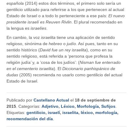
española
(2014) estos dos términos, el primero solo sería un
gentilicio utilizado para referirse a los que pertenecen al actual
Estado de Israel o a todo lo perteneciente a ese país:
El nuevo
presidente israelí es Reuven Rivlin
. El plural recomendado en
la lengua es
israelíes
.
En cambio, la voz
israelita
tiene una aplicación de sentido
religioso, sinónima de
hebreo
o
judío
. Así pues, tanto en su
sentido histórico (
David fue un rey israelita
), como en su
sentido religioso, está referida a ‘persona que profesa la
religión judía’ y, a ‘cosa de los judíos’: (
Nisman fue enterrado
en el cementerio israelita
). El
Diccionario panhispánico de
dudas
(2005) recomienda no usarlo como gentilicio del actual
Estado de Israel.
Publicado por
Castellano Actual
el
18 de septiembre de
2015
. Categorías:
Adjetivo
,
Léxico
,
Morfología
,
Sufijos
.
Etiquetas:
gentilicio
,
israelí
,
israelita
,
léxico
,
morfología
,
recomendación del día
.