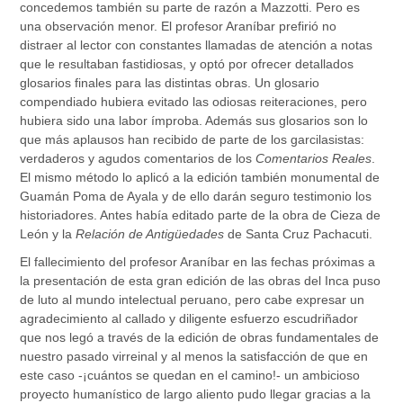
concedemos también su parte de razón a Mazzotti. Pero es
una observación menor. El profesor Araníbar prefirió no
distraer al lector con constantes llamadas de atención a notas
que le resultaban fastidiosas, y optó por ofrecer detallados
glosarios finales para las distintas obras. Un glosario
compendiado hubiera evitado las odiosas reiteraciones, pero
hubiera sido una labor ímproba. Además sus glosarios son lo
que más aplausos han recibido de parte de los garcilasistas:
verdaderos y agudos comentarios de los
Comentarios Reales
.
El mismo método lo aplicó a la edición también monumental de
Guamán Poma de Ayala y de ello darán seguro testimonio los
historiadores. Antes había editado parte de la obra de Cieza de
León y la
Relación de Antigüedades
de Santa Cruz Pachacuti.
El fallecimiento del profesor Araníbar en las fechas próximas a
la presentación de esta gran edición de las obras del Inca puso
de luto al mundo intelectual peruano, pero cabe expresar un
agradecimiento al callado y diligente esfuerzo escudriñador
que nos legó a través de la edición de obras fundamentales de
nuestro pasado virreinal y al menos la satisfacción de que en
este caso -¡cuántos se quedan en el camino!- un ambicioso
proyecto humanístico de largo aliento pudo llegar gracias a la