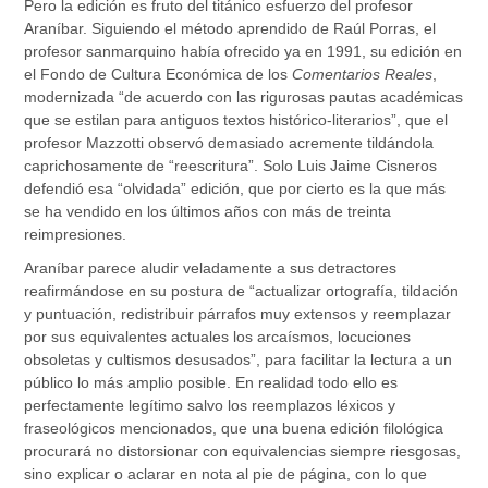
Pero la edición es fruto del titánico esfuerzo del profesor
Araníbar. Siguiendo el método aprendido de Raúl Porras, el
profesor sanmarquino había ofrecido ya en 1991, su edición en
el Fondo de Cultura Económica de los
Comentarios Reales
,
modernizada “de acuerdo con las rigurosas pautas académicas
que se estilan para antiguos textos histórico-literarios”, que el
profesor Mazzotti observó demasiado acremente tildándola
caprichosamente de “reescritura”. Solo Luis Jaime Cisneros
defendió esa “olvidada” edición, que por cierto es la que más
se ha vendido en los últimos años con más de treinta
reimpresiones.
Araníbar parece aludir veladamente a sus detractores
reafirmándose en su postura de “actualizar ortografía, tildación
y puntuación, redistribuir párrafos muy extensos y reemplazar
por sus equivalentes actuales los arcaísmos, locuciones
obsoletas y cultismos desusados”, para facilitar la lectura a un
público lo más amplio posible. En realidad todo ello es
perfectamente legítimo salvo los reemplazos léxicos y
fraseológicos mencionados, que una buena edición filológica
procurará no distorsionar con equivalencias siempre riesgosas,
sino explicar o aclarar en nota al pie de página, con lo que