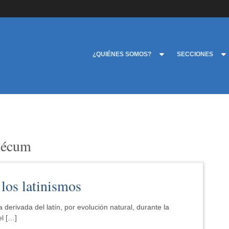
¿QUIÉNES SOMOS?
SECCIONES
mécum
los latinismos
derivada del latín, por evolución natural, durante la
el […]