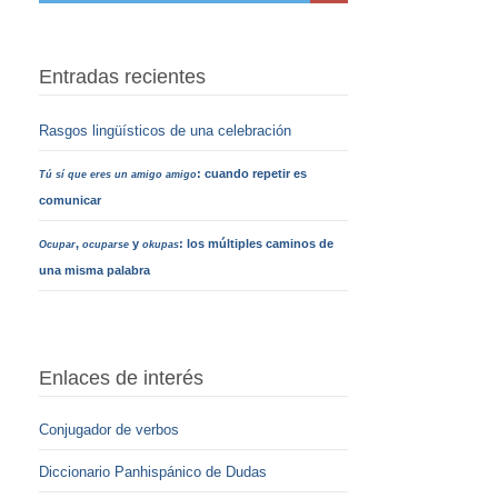
Entradas recientes
Rasgos lingüísticos de una celebración
: cuando repetir es
Tú sí que eres un amigo amigo
comunicar
,
y
: los múltiples caminos de
Ocupar
ocuparse
okupas
una misma palabra
Enlaces de interés
Conjugador de verbos
Diccionario Panhispánico de Dudas