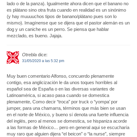
lado o de la panza). Igualmente ahora dicen que el banano no
es plátano sino otra fruta cuando en realidad es un sinónimo
(y hay muuuuchos tipos de banano/plátano pues son lo
mismo). Imagínense que se dijera que el pastor alemán es un
dog y un caniche es un perro. Se piensa que hablar
mezclado, es bueno. Jajaja.
Otrebla
dice:
31/05/2020 a las 5:32 pm
Muy buen comentario Alfonso, concuerdo plenamente
contigo, esa anglicización le da unos toques horribles al
español sea de España o en las diversas variantes de
Latinoamérica, si acaso pasa cuando se domestica
plenamente, Como decir “troca” por truck o “yompa’ por
jumper, para una chamarra, términos que más bien se usan
en el norte de México, y bueno sí denota una fuerte influencia
del inglés, pero al menos se domestica, se hispaniza acorde
a las formas de México… pero en general aqui se escucharía
muy raro que alguien dijera “el beicon” o “la nurse”, siempre