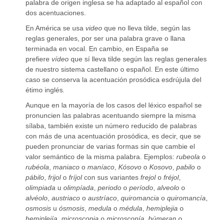
palabra de origen inglesa se ha adaptado al español con
dos acentuaciones.
En América se usa
video
que no lleva tilde, según las
reglas generales, por ser una palabra grave o llana
terminada en vocal. En cambio, en España se
prefiere
vídeo
que sí lleva tilde según las reglas generales
de nuestro sistema castellano o español. En este último
caso se conserva la acentuación prosódica esdrújula del
étimo inglés
.
Aunque en la mayoría de los casos del léxico español se
pronuncien las palabras acentuando siempre la misma
sílaba, también existe un número reducido de palabras
con más de una acentuación prosódica, es decir, que se
pueden pronunciar de varias formas sin que cambie el
valor semántico de la misma palabra. Ejemplos:
rubeola
o
rubéola
,
maniaco
o
maníaco
,
Kósovo
o
Kosovo
,
pabilo
o
pábilo
,
frijol
o
fríjol
con sus variantes
frejol
o
fréjol
,
olimpiada
u
olimpíada
,
periodo
o
período
,
alveolo
o
alvéolo
,
austriaco
o
austríaco
,
quiromancia
o
quiromancía
,
osmosis
u
ósmosis
,
medula
o
médula
,
hemiplejia
o
hemiplejía
,
microscopia
o
microscopía
,
búmeran
o