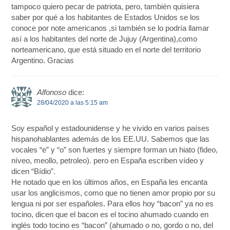
tampoco quiero pecar de patriota, pero, también quisiera
saber por qué a los habitantes de Estados Unidos se los
conoce por note americanos ,si también se lo podría llamar
así a los habitantes del norte de Jujuy (Argentina),como
norteamericano, que está situado en el norte del territorio
Argentino. Gracias
Alfonoso
dice:
28/04/2020 a las 5:15 am
Soy español y estadounidense y he vivido en varios países
hispanohablantes además de los EE.UU. Sabemos que las
vocales “e” y “o” son fuertes y siempre forman un hiato (fideo,
níveo, meollo, petroleo). pero en España escriben vídeo y
dicen “Bídio”.
He notado que en los últimos años, en España les encanta
usar los anglicismos, como que no tienen amor propio por su
lengua ni por ser españoles. Para ellos hoy “bacon” ya no es
tocino, dicen que el bacon es el tocino ahumado cuando en
inglés todo tocino es “bacon” (ahumado o no, gordo o no, del