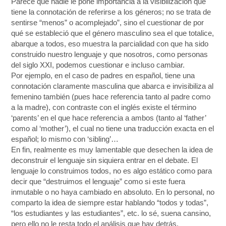
Parece que nadie le pone importancia a la visibilización que
tiene la connotación de referirse a los géneros; no se trata de
sentirse “menos” o acomplejado”, sino el cuestionar de por
qué se estableció que el género masculino sea el que totalice,
abarque a todos, eso muestra la parcialidad con que ha sido
construido nuestro lenguaje y que nosotros, como personas
del siglo XXI, podemos cuestionar e incluso cambiar.
Por ejemplo, en el caso de padres en español, tiene una
connotación claramente masculina que abarca e invisibiliza al
femenino también (pues hace referencia tanto al padre como
a la madre), con contraste con el inglés existe el término
‘parents’ en el que hace referencia a ambos (tanto al ‘father’
como al ‘mother’), el cual no tiene una traducción exacta en el
español; lo mismo con ‘sibling’…
En fin, realmente es muy lamentable que desechen la idea de
deconstruir el lenguaje sin siquiera entrar en el debate. El
lenguaje lo construimos todos, no es algo estático como para
decir que “destruimos el lenguaje” como si este fuera
inmutable o no haya cambiado en absoluto. En lo personal, no
comparto la idea de siempre estar hablando “todos y todas”,
“los estudiantes y las estudiantes”, etc. lo sé, suena cansino,
pero ello no le resta todo el análisis que hay detrás.