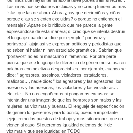
los niños que hayan terminado la tarea podeis salir al recreo”.
Las niñas nos sentiamos incluidas y no creo q fuesemos mas
listas que las de ahora. Ahora ¿hay que decir niños y niñas
porque ellas se sienten excluidas? o porque no entienden el
mensaje? .Aparte de lo ridiculo que me parece la gente
expresandose de esta manera; sí creo que se intenta destruir
el lenguaje cuando se dice por ejemplo ” portavoz y
portavoza” jajaja asi se expresan politicos y periodistas que
no saben ni hablar ni han estudiado gramática . Sabrian que
“portavoz” no es ni masculino ni femenino. Por otra parte
pienso que ese lenguaje de diferencia de género no se usa en
palabras con adjetivos despreciables, por ejemplo, cuando se
dice: ” agresores, asesinos, violadores, estafadores,
mafiosos…, nadie dice: ” los agresores y las agresoras; los
asesinos y las asesinas; los violadores y las violadoras…
etc, etc…No nos engañemos ni pongamos excusas; se
intenta dar una imagen de que los hombres son malos y las
mujeres las víctimas y buenas. El lenguaje de especificación
de genero lo queremos para lo bonito; bueno e importante
jejeje como los puestos de trabajo y mas situaciones que no
vienen al caso. Si queremos igualdad dejemos de ir de
victimas y que sea igualdad en TODO