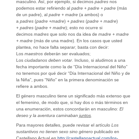
masculino. Así, por ejemplo, si decimos
padres
nos
podemos estar refiriendo al
padre + padre + padre
(más
de un padre), al
padre + madre
(a ambos) o
a
padres
(
padre
+
madre
) +
padres
(
padre
+
madre
)
+
padres
(
padre
+
madre
); esto no ocurre si
decimos
madres
que solo nos da idea de
madre + madre
+ madre
(más de una madre). En los casos que usted
plantea, no hace falta separar; basta con decir:
Los
maestros
deberán ser evaluados;
Los
ciudadanos
deben votar
. Incluso, si aludimos a una
fecha importante como la de “Día Internacional del Niño”
no tenemos por qué decir “Día Internacional del Niño y de
la Niña”, pues “Niño” en la primera denominación se
refiere a ambos.
El género masculino tiene un significado más extenso que
el femenino, de modo que, si hay dos o más términos en
una enumeración, estos concordarán en masculino:
El
deseo y la aventura caminaban
juntos
.
Para mayores detalles, puede revisar el artículo
Los
sustantivos no tienen sexo sino género
publicado en
Castellano Actual en
http://castellanoactual.com/los-