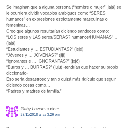
Se imaginan que a alguna persona (“hombre o mujer”, jajá) se
le ocurriera dividir vocablos ambiguos como “SERES
humanos” en expresiones estrictamente masculinas o
femeninas…
Creo que algunos resultarían diciendo sandeces como:
“LOS seres y LAS seres/SERAS? humanos/HUMANAS”…
(jajá),
“Estudiantes y … ESTUDIANTAS?” (jejé),
“Jóvenes y … JÓVENAS?” (jijí)
“Ignorantes e … IGNORANTAS?” (jojó)
“Burros y … BURRAS?” (jujú) -tendrían que hacer su propio
diccionario-
Eso sería desastroso y tan o quizá más ridículo que seguir
diciendo cosas como…
“Padres y madres de familia.”
Gaby Loveless
dice:
28/11/2018 a las 3:26 pm