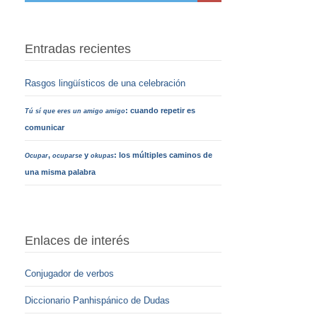
Entradas recientes
Rasgos lingüísticos de una celebración
: cuando repetir es
Tú sí que eres un amigo amigo
comunicar
,
y
: los múltiples caminos de
Ocupar
ocuparse
okupas
una misma palabra
Enlaces de interés
Conjugador de verbos
Diccionario Panhispánico de Dudas