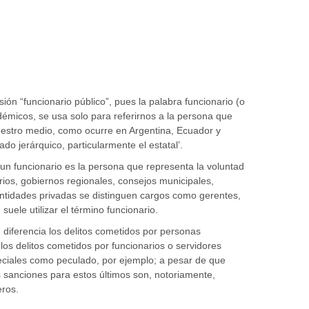
ón “funcionario público”, pues la palabra funcionario (o
démicos, se usa solo para referirnos a la persona que
uestro medio, como ocurre en Argentina, Ecuador y
do jerárquico, particularmente el estatal’.
n funcionario es la persona que representa la voluntad
rios, gobiernos regionales, consejos municipales,
entidades privadas se distinguen cargos como gerentes,
ele utilizar el término funcionario.
 diferencia los delitos cometidos por personas
 los delitos cometidos por funcionarios o servidores
peciales como peculado, por ejemplo; a pesar de que
 sanciones para estos últimos son, notoriamente,
ros.