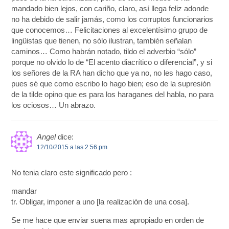
mandado bien lejos, con cariño, claro, así llega feliz adonde
no ha debido de salir jamás, como los corruptos funcionarios
que conocemos… Felicitaciones al excelentísimo grupo de
lingüistas que tienen, no sólo ilustran, también señalan
caminos… Como habrán notado, tildo el adverbio “sólo”
porque no olvido lo de “El acento diacrítico o diferencial”, y si
los señores de la RA han dicho que ya no, no les hago caso,
pues sé que como escribo lo hago bien; eso de la supresión
de la tilde opino que es para los haraganes del habla, no para
los ociosos… Un abrazo.
Angel
dice:
12/10/2015 a las 2:56 pm
No tenia claro este significado pero :
mandar
tr. Obligar, imponer a uno [la realización de una cosa].
Se me hace que enviar suena mas apropiado en orden de