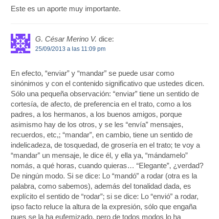
Este es un aporte muy importante.
G. César Merino V.
dice:
25/09/2013 a las 11:09 pm
En efecto, “enviar” y “mandar” se puede usar como
sinónimos y con el contenido significativo que ustedes dicen.
Sólo una pequeña observación: “enviar” tiene un sentido de
cortesía, de afecto, de preferencia en el trato, como a los
padres, a los hermanos, a los buenos amigos, porque
asimismo hay de los otros, y se les “envía” mensajes,
recuerdos, etc,; “mandar”, en cambio, tiene un sentido de
indelicadeza, de tosquedad, de grosería en el trato; te voy a
“mandar” un mensaje, le dice él, y ella ya, “mándamelo”
nomás, a qué horas, cuando quieras… “Elegante”, ¿verdad?
De ningún modo. Si se dice: Lo “mandó” a rodar (otra es la
palabra, como sabemos), además del tonalidad dada, es
explícito el sentido de “rodar”; si se dice: Lo “envió” a rodar,
ipso facto reluce la altura de la expresión, sólo que engaña
pues se la ha eufemizado, pero de todos modos lo ha