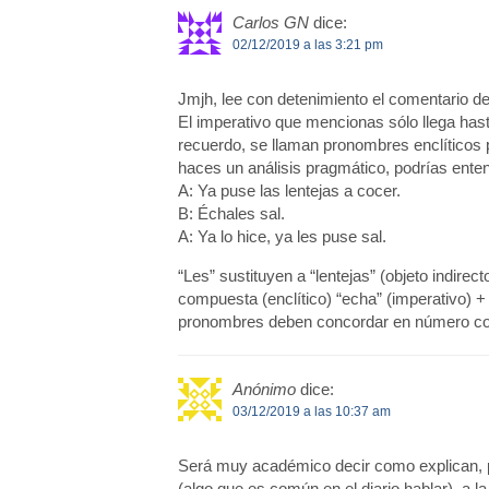
Carlos GN
dice:
02/12/2019 a las 3:21 pm
Jmjh, lee con detenimiento el comentario d
El imperativo que mencionas sólo llega hasta 
recuerdo, se llaman pronombres enclíticos p
haces un análisis pragmático, podrías enten
A: Ya puse las lentejas a cocer.
B: Échales sal.
A: Ya lo hice, ya les puse sal.
“Les” sustituyen a “lentejas” (objeto indire
compuesta (enclítico) “echa” (imperativo) +
pronombres deben concordar en número con e
Anónimo
dice:
03/12/2019 a las 10:37 am
Será muy académico decir como explican, pe
(algo que es común en el diario hablar), a la 