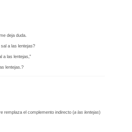
 me deja duda.
sal a las lentejas?
 a las lentejas,”
las lentejas.?
e remplaza el complemento indirecto (
a las lentejas
)