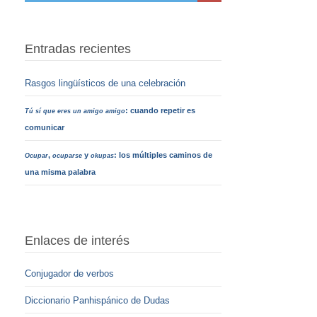
Entradas recientes
Rasgos lingüísticos de una celebración
: cuando repetir es
Tú sí que eres un amigo amigo
comunicar
,
y
: los múltiples caminos de
Ocupar
ocuparse
okupas
una misma palabra
Enlaces de interés
Conjugador de verbos
Diccionario Panhispánico de Dudas