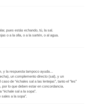
lar, pues estás echando, tú, la sal.
as o a la olla, o a la sartén, o al agua.
le, y la respuesta tampoco ayuda…
echa), un complemento directo (sal), y un
 caso de “échales sal a las lentejas”, tanto el “les”
, por lo que deben estar en concordancia.
a “échale sal a la sopa”.
e sales a la sopa”.