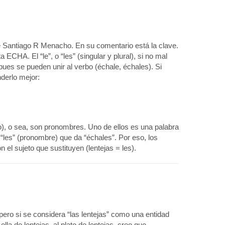
e Santiago R Menacho. En su comentario está la clave.
ECHA. El “le”, o “les” (singular y plural), si no mal
ues se pueden unir al verbo (échale, échales). Si
derlo mejor:
cto), o sea, son pronombres. Uno de ellos es una palabra
 “les” (pronombre) que da “échales”. Por eso, los
l sujeto que sustituyen (lentejas = les).
ro si se considera “las lentejas” como una entidad
olla de lentejas, al plato de lentejas, creo que