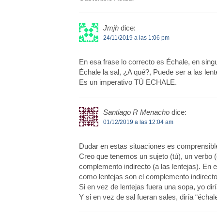
Jmjh
dice:
24/11/2019 a las 1:06 pm
En esa frase lo correcto es Échale, en singu
Échale la sal, ¿A qué?, Puede ser a las lentej
Es un imperativo TÚ ECHALE.
Santiago R Menacho
dice:
01/12/2019 a las 12:04 am
Dudar en estas situaciones es comprensib
Creo que tenemos un sujeto (tú), un verbo (
complemento indirecto (a las lentejas). En el
como lentejas son el complemento indirecto
Si en vez de lentejas fuera una sopa, yo dirí
Y si en vez de sal fueran sales, diría “échal