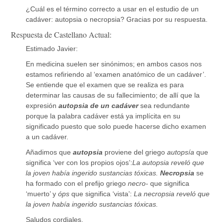
¿Cuál es el término correcto a usar en el estudio de un
cadáver: autopsia o necropsia? Gracias por su respuesta.
Respuesta de Castellano Actual:
Estimado Javier:
En medicina suelen ser sinónimos; en ambos casos nos
estamos refiriendo al ‘examen anatómico de un cadáver’.
Se entiende que el examen que se realiza es para
determinar las causas de su fallecimiento; de allí que la
expresión
autopsia de un cadáver
sea redundante
porque la palabra cadáver está ya implícita en su
significado puesto que solo puede hacerse dicho examen
a un cadáver.
Añadimos que
autopsia
proviene del griego
autopsía
que
significa ‘ver con los propios ojos’:
La autopsia reveló que
la joven había ingerido sustancias tóxicas.
Necropsia
se
ha formado con el prefijo griego
necro-
que significa
‘muerto’ y
óps
que significa ‘vista’:
La necropsia reveló que
la joven había ingerido sustancias tóxicas.
Saludos cordiales.