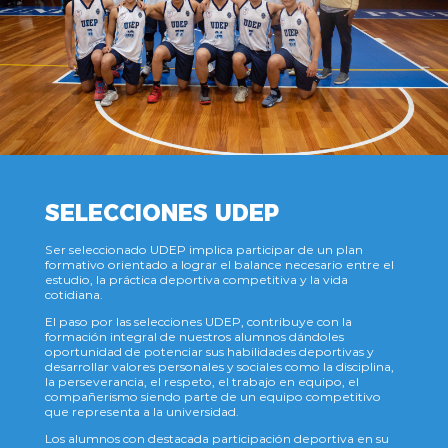
SELECCIONES UDEP
Ser seleccionado UDEP implica participar de un plan
formativo orientado a lograr el balance necesario entre el
estudio, la práctica deportiva competitiva y la vida
cotidiana.
El paso por las selecciones UDEP, contribuye con la
formación integral de nuestros alumnos dándoles
oportunidad de potenciar sus habilidades deportivas y
desarrollar valores personales y sociales como la disciplina,
la perseverancia, el respeto, el trabajo en equipo, el
compañerismo siendo parte de un equipo competitivo
que representa a la universidad.
Los alumnos con destacada participación deportiva en su