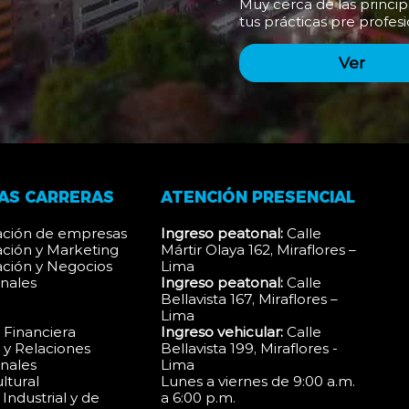
Muy cerca de las princip
tus prácticas pre profesi
Ver
AS CARRERAS
ATENCIÓN PRESENCIAL
ación de empresas
Ingreso peatonal:
Calle
ación y Marketing
Mártir Olaya 162, Miraflores –
ación y Negocios
Lima
onales
Ingreso peatonal:
Calle
Bellavista 167, Miraflores –
a
Lima
Financiera
Ingreso vehicular:
Calle
y Relaciones
Bellavista 199, Miraflores -
onales
Lima
ltural
Lunes a viernes de 9:00 a.m.
 Industrial y de
a 6:00 p.m.