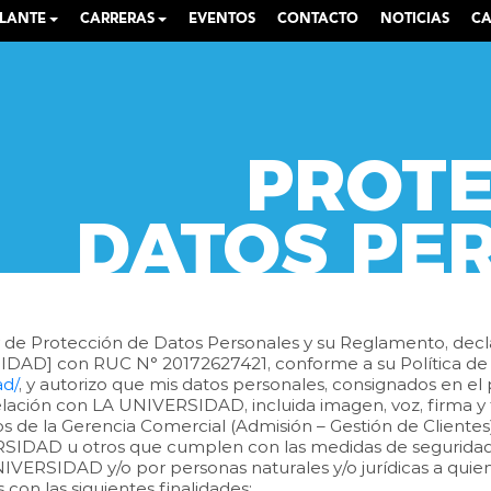
ULANTE
CARRERAS
EVENTOS
CONTACTO
NOTICIAS
CA
PROTE
DATOS PE
 de Protección de Datos Personales y su Reglamento, decl
DAD] con RUC N° 20172627421, conforme a su Política de P
ad/
, y autorizo que mis datos personales, consignados en el
elación con LA UNIVERSIDAD, incluida imagen, voz, firma y 
 de la Gerencia Comercial (Admisión – Gestión de Clientes
DAD u otros que cumplen con las medidas de seguridad r
NIVERSIDAD y/o por personas naturales y/o jurídicas a qui
con las siguientes finalidades: