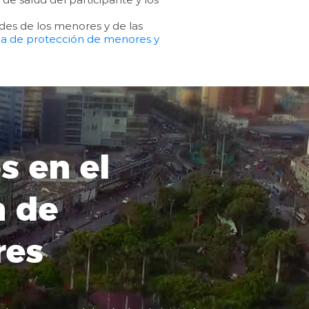
des de los menores y de las
 de protección de menores y
s en el
n de
res