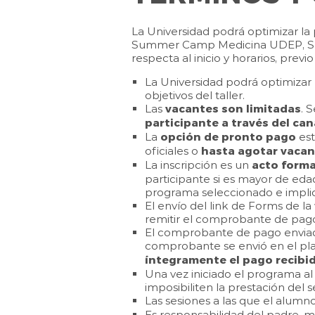
La Universidad podrá optimizar 
Summer Camp Medicina UDEP, Summ
respecta al inicio y horarios, previ
La Universidad podrá optimizar l
objetivos del taller.
Las
vacantes son limitadas
. 
participante a través del can
La
opción de pronto pago
est
oficiales o
hasta agotar vacan
La inscripción es un
acto forma
participante si es mayor de edad
programa seleccionado e implic
El envío del link de Forms de la
remitir el comprobante de pago 
El comprobante de pago enviado
comprobante se envió en el pla
íntegramente el pago recibid
Una vez iniciado el programa al 
imposibiliten la prestación del 
Las sesiones a las que el alumn
Es responsabilidad del padre, m