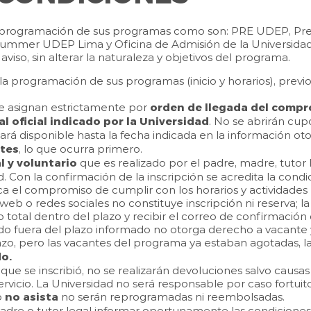
la programación de sus programas como son: PRE UDEP, P
er UDEP Lima y Oficina de Admisión de la Universidad 
o aviso, sin alterar la naturaleza y objetivos del programa.
a programación de sus programas (inicio y horarios), previo a
Se asignan estrictamente por
orden de llegada del compr
al oficial indicado por la Universidad
. No se abrirán cup
ará disponible hasta la fecha indicada en la información ot
tes
, lo que ocurra primero.
l y voluntario
que es realizado por el padre, madre, tutor l
. Con la confirmación de la inscripción se acredita la condi
a el compromiso de cumplir con los horarios y actividade
 web o redes sociales no constituye inscripción ni reserva; l
total dentro del plazo y recibir el correo de confirmación 
 fuera del plazo informado no otorga derecho a vacante y
zo, pero las vacantes del programa ya estaban agotadas, l
o.
que se inscribió, no se realizarán devoluciones salvo causa
servicio. La Universidad no será responsable por caso fortuit
o
no asista
no serán reprogramadas ni reembolsadas.
adre o tutor legal informar oportunamente las condiciones d