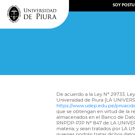
.
SOY POST
De acuerdo a la Ley N° 29733, Ley
Universidad de Piura [LA UNIVERSI
https://www.udep.edu.pe/privacid
que se obtengan en virtud de la r
almacenados en el Banco de Datos
RNPDP-PJP N° 847 de LA UNIVERSI
materia; y sean tratados por LA U
quienes podrán tratar dichos datos 