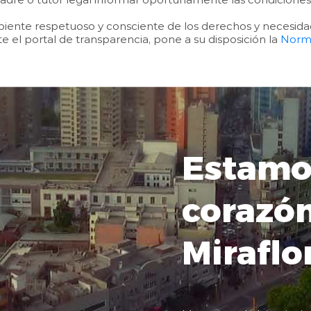
biente respetuoso y consciente de los derechos y necesida
e el portal de transparencia, pone a su disposición la
Norma
Estamo
corazó
Miraflo