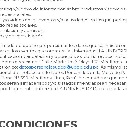
keting y/o envió de información sobre productos y servicios
 redes sociales.
as y/o videos en los eventos y/o actividades en los que parti
do redes sociales.
stulación y admisión.
cos y de investigación.
ormado de que no proporcionar los datos que se indican en 
r en los eventos que organiza la Universidad. LA UNIVERSI
ectificación, cancelación y oposición, así como revocar su
guientes direcciones: Calle Mártir José Olaya 162, Miraflores
ctrónico:
datospersonalesudep@udep.edu.pe
. Asimismo, 
ional de Protección de Datos Personales en la Mesa de Parte
Llona N° 350, Miraflores, Lima, Perú, de considerar que n
datos serán almacenados y/o tratados mientras sean necesar
por la presente autorizo a LA UNIVERSIDAD a realizar las a
 CONDICIONES