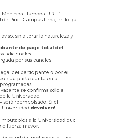
re Medicina Humana UDEP,
de Piura Campus Lima, en lo que
viso, sin alterar la naturaleza y
obante de pago total del
os adicionales.
orgada por sus canales
egal del participante o por el
ción de participante en el
s programadas.
a vacante se confirma sólo al
de la Universidad.
 será reembolsado. Si el
a Universidad
devolverá
s imputables a la Universidad que
o o fuerza mayor.
e salud del participante y los