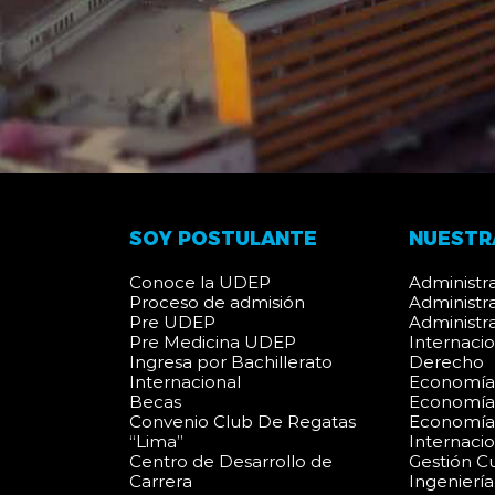
SOY POSTULANTE
NUESTR
Conoce la UDEP
Administr
Proceso de admisión
Administr
Pre UDEP
Administr
Pre Medicina UDEP
Internaci
Ingresa por Bachillerato
Derecho
Internacional
Economí
Becas
Economía 
Convenio Club De Regatas
Economía 
“Lima”
Internaci
Centro de Desarrollo de
Gestión Cu
Carrera
Ingeniería