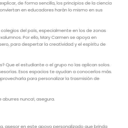
licar, de forma sencilla, los principios de la ciencia
e conviertan en educadores harán lo mismo en sus
 colegios del país, especialmente en los de zonas
exalumnos. Por ello, Mary Carmen se apoya en
sero, para despertar la creatividad y el espíritu de
s? Que el estudiante o el grupo no las aplican solos.
sesorías. Esos espacios te ayudan a conocerlos más.
provecharla para personalizar la trasmisión de
 aburres nunca!, asegura.
ula, asesor en este apoyo personalizado que brinda