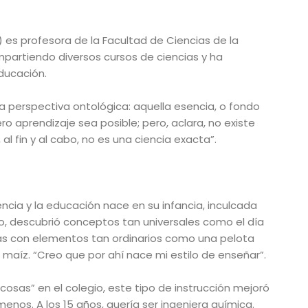
) es profesora de la Facultad de Ciencias de
la
mpartiendo diversos cursos de ciencias y ha
ducación.
a perspectiva ontológica: aquella esencia, o fondo
o aprendizaje sea posible; pero, aclara, no existe
al fin y al cabo, no es una ciencia exacta”.
ncia y la educación nace en su infancia, inculcada
o, descubrió conceptos tan universales como el día
tas con elementos tan ordinarios como una pelota
e maíz. “Creo que por ahí nace mi estilo de enseñar”.
osas” en el colegio, este tipo de instrucción mejoró
nos. A los 15 años, quería ser ingeniera química.