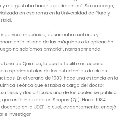
asa y me gustaba hacer experimentos”. Sin embargo,
ializada en esa rama en la Universidad de Piura y
trial.
 un ingeniero mecánico, desarmaba motores y
ionamiento interno de las máquinas o la aplicación
 luego no sabíamos armarla”, narra sonriendo.
torio de Química, lo que le facilitó un acceso
icas experimentales de los estudiantes de ciclos
ácticas. En el verano de 1983, hace una estancia en la
Química Teórica que estaba a cargo del doctor
su tesis y dos artículos uno de los cuales se publica
s, que está indexada en Scopus (Q1). Hacia 1984,
docente en la UDEP, lo cual, evidentemente, encajó
r e investigar.