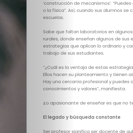
‘construcción de mecanismos’. “Puedes exp
o la física”. Así, cuando sus alumnos s
escuelas.
Inicio
Sabe que faltan laboratorios en algunos
rurales, donde enseñan algunos de sus 
Ediciones
estrategias que aplican lo ordinario y ca
trabajo de sus estudiantes.
Categorías
“¿Cuál es la ventaja de estas estrategia
Ellos hacen
su planteamiento y tienen a
Todos
Hay una cercanía profesional y puedes a
conocimientos y valores”, manifiesta.
los
¡Lo apasionante de enseñar es que no te
artículos
El legado y búsqueda constante
Videos
Ser profesor significa ser docente de a