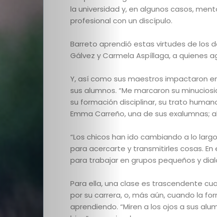
Quienes
la universidad y, en algunos casos, mento
profesional con un discípulo.
somos
Barreto aprendió estas virtudes de los 
Gálvez y Carmela Aspíllaga, a quienes 
Colabora
Y, así como sus maestros impactaron en
con
sus alumnos. “Me marcaron su minuciosid
su formación disciplinar, su trato humano
nosotros
Emma Carreño, una de sus exalumnas; ah
Suscripción
“Los chicos han ido cambiando a lo largo
para acercarte y transmitirles cosas. En
para trabajar en grupos pequeños y dial
Buscar
Para ella, una clase es trascendente cu
por su carrera, o, más aún, cuando la fo
aprendiendo. “Miren a los ojos a sus alu