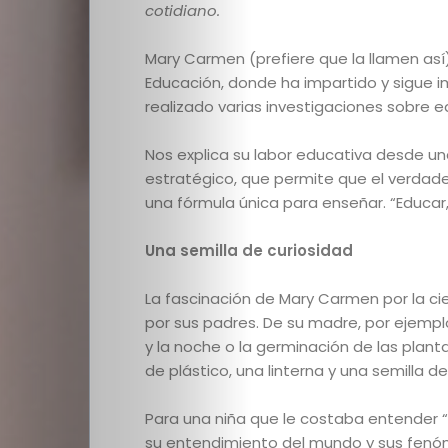
cotidiano.
M
ary Carmen (prefiere que la llamen así
Educación, donde ha impartido y sigue i
realizado varias investigaciones sobre e
Nos explica su labor educativa desde un
estratégico, que permite que el verdader
una fórmula única para enseñar. “Educar, 
Una semilla de curiosidad
La fascinación de Mary Carmen por la cie
por sus padres. De su madre,
por ejempl
y la noche o la germinación de las plan
de plástico, una linterna y una semilla d
Para una niña que le costaba entender “c
su entendimiento del mundo y sus fenóme