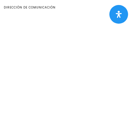
DIRECCIÓN DE COMUNICACIÓN
MÁS ALLÁ DE LAS AULAS
Proyectos de impacto social en Piura