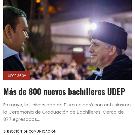
UDEP 360°
Más de 800 nuevos bachilleres UDEP
En mayo, la Universidad de Piura celebró con entusiasmo
la Ceremonia de Graduación de Bachilleres. Cerca de
877 egresados...
DIRECCIÓN DE COMUNICACIÓN